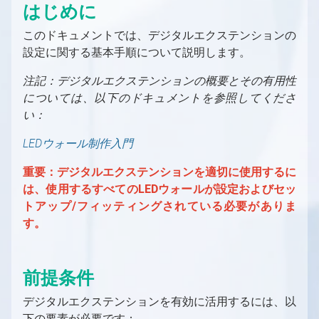
はじめに
グリーンスクリーン
Aximmetry レンダリング・コンポーネント
PC
これから始めるAximmetry入門
バーチャルプロダクション用の入力/出力の設定
LEDウォール
ソフトウェア環境
このドキュメントでは、デジタルエクステンションの
Aximmetry ソフトウェアパッケージ
プロフェッショナルカメラとオブジェクトトラ
Aximmetry を使用するユーザー
バーチャルプロダクション用の入力/出力の設定
トラッキング
設定に関する基本手順について説明します。
AR（拡張現実）
ッキングシステム
の概要
対応GPU
必要なライセンス数は？
Aximmetryのインストールする方法
トラッキングの概要
グラフィックとバーチャルアセットの取得
トラッキングシステム
固定カメラか移動カメラか？
インターフェース
デバイスマッピング
キャプチャカード
ソフトウェアバージョン履歴
Aximmetry Composer
トラッキングシステムとは何か、その用途は？
グラフィックとバーチャルアセットの取得の概
グリーンスクリーン制作
注記：デジタルエクステンションの概要とその有用性
SDI
コントローラー
ビデオ
要
Mac対応
起動設定
Aximmetry Eye
トラッキングシステムの種類
グリーンスクリーン制作の概要
については、以下のドキュメントを参照してくださ
LEDウォール制作
NDI
コントローラー
ビデオ入力
外部コントローラー
ネイティブエンジンでのコンテンツ作成
ワークステーションのシステム要件
プロジェクトルートフォルダー
Aximmetry Eye とは何か、およびその使用
い：
Aximmetry Gateway
正しく設定されたトラッキングシステムとは？
バーチャルカメラワークフロー
目次（LEDウォールプロダクション）
HDMI
方法
インターレースビデオ信号
HTTP経由でのAximmetryの外部制御
概要
MOS
AX Scene Editorでのコンテンツ作成
ユーザーインターフェース
Aximmetry ゲートウェイの使用
スタジオ設定例（グリーンスクリーン、バー
Aximmetry Instant
トラッキングシステムユニットの設定
トラッキングカメラワークフロー
LEDウォール制作の概要
LEDウォール制作入門
有線接続によるAximmetry Eyeの使い方
HDR 入力と出力
GPIO入力/出力設定
AximmetryでMOSを設定する方法
モデルの準備
AX Scene Editor 導入ガイド
チャルカメラ）
対応ファイル形式、エンコーダー、デコーダー
パネルの概要
Aximmetry Instant とは何ですか？
トラッキングシステムユニットの設定
スタジオ設定例（グリーンスクリーン、トラ
通信の設定
キーイング
LEDの活用事例
NDI
AximmetryでのGPIOの使用
ArionをAximmetryで使用するための設定
3D モデルのエクスポート
Unrealプロジェクトの準備
バーチャルカメラコンパウンド
ッキングカメラ）
重要：デジタルエクステンションを適切に使用するに
フローエディターの基本
Aximmetry Instant Scene のインストール方
ファイアウォール設定
クロマスタジオ背景
キャリブレーション
Unreal Scene Setup (Green Screen)
LED 起動時の設定
NDI 入力/出力設定
は、使用するすべてのLEDウォールが設定およびセッ
法
SMPTE 2110
OSC入力/出力設定
Aximmetryとの連携用にAP通信ENPSを設定
3D モデルのインポート
Live Syncを使用した相互的な編集
入力（バーチャルカメラ）
トラッキングカメラコンパウンド
カメラムーバーのマウス制御
Aximmetryでのトラッキングシステムの設定
カメラキャリブレーションの概念について
良いキーイングの要件
キャリブレーションのテスト
混合カメラコンパウンド
仮想スタジオシーンの準備
トアップ/フィッティングされている必要がありま
する
SMPTE 2110 入力/出力設定
Aximmetry インスタントシーンの使用方法
SRT
AximmetryでのOSCメッセージ
方法
マテリアル
ブループリントを使用した追加の制御
クロッピング
入力（トラッキングカメラ）
キーボードショートカット
基本キャリブレーター
シーン設定
キーイング
Aximmetry シーン設定（LED ウォール）
特定のトラッキングシステムの設定
ヴィネット補正が役立つ場合
入力の設定
す。
SRT
Streaming
DMXをAximmetryで使用する
PBR マテリアル
Aximmetry UEストックシーンの使用と編集
キーイング設定（バーチャルカメラ）
スタジオコントロールパネル
トランスフォーメーションギズモとシーン設
カメラキャリブレーター
基本ツール
アンティレイテンシー設定
3Dクリーンプレートジェネレーターの使用
Unreal シーン設定（LEDウォール）
入力コントロールボードの概要
高度な情報と機能
LEDウォールの設置
ストリーミング（YouTube、Facebook、
定の編集
録画
DMXによるピクセルマッピング
ライティング
高度な情報と機能
バーチャルカメラコンパウンドでのビルボー
キーイング設定（トラッキングカメラ）
キャリブレーションのテスト
Indiemark/Glassmarkの使用
カメラとヘッドの変換
外部キーヤーとのAximmetryの使用
トラッキング対応カメラインプット
LEDウォール制御盤の概要
デジタル拡張機能の設定
Twitchなど）
ド設定
カメラ追跡データの録画方法
AximmetryのUnrealにおける
注意事項
Elgato Stream Deckを使用してシーンを制御
ライトマップ
シーンコントロールパネル
前提条件
追加ツール
Optitrack
PTZ カメラ
UnityでのAximmetryを外部キーヤーとして
シーン配置
LEDウォールの設置方法
デジタル拡張機能の設定
Skype、Zoomその他のVoIPソフトウェア
VirtualScreen
する
バーチャルカメラコンパウンドのカメラコン
ビデオ録画と画像キャプチャ
シャドウ
トラッキングカメラビルボード：配置
使用する方法
HTC Vive設定
複数のカメラを1つのシーン内に配置する
仮想および物理LEDウォールの設置
ヴィネット補正
デジタルエクステンションを有効に活用するには、以
へのストリーミング
トロールパネル
LevelでSceneを切り替える
Loupedeckコンソール/Razer Stream
平面反射
トラッキングカメラビルボード：影と光
Vanilla Unreal EngineでのAximmetryを外部
HTC Vive Mars設定
LEDウォールXコントロールパネル
LUT測定
下の要素が必要です：