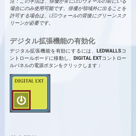
注：この手法は、俳優が常にLEDウォールの前にいる
ァイル操作
コンパウンド
場合にのみ使用可能です。俳優が領域外に出ることを
出力とチャンネル、マルチGPU
特殊コンパウンド：コントロールボード
許可する場合は、LEDウォールの背後にグリーンスク
リーンが必要です。
画像シーケンスを動画として使用
特殊コンパウンド：ピンコレクター
シェーダーカテゴリと命名規則
特殊ピン名
デジタル拡張機能の有効化
新しいシェーダーの作成
データベース用のコレクション
デジタル拡張機能を有効にするには、
LEDWALLS
コ
ントロールボードに移動し、
DIGITAL EXT
コントロー
ルパネルの電源ボタンをクリックします：