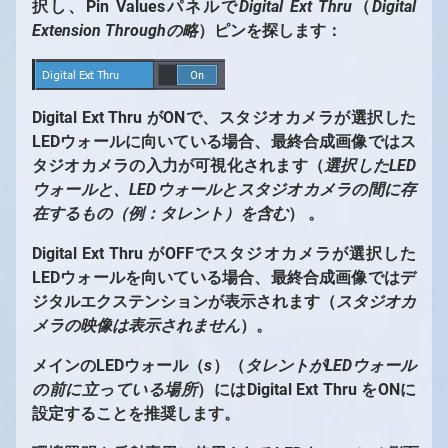
択し、Pin Valuesパネルで
Digital Ext Thru
（
Digital
Extension Throughの略
）ピンを探します：
Digital Ext Thru
がONで、スタジオカメラが選択した
LEDウォールに向いている場合、最終合成画像ではス
タジオカメラの入力が可視化されます（
選択したLED
ウォールと、LEDウォールとスタジオカメラの間に存
在するもの（例：タレント）を含む
） 。
Digital Ext Thru
がOFFでスタジオカメラが選択した
LEDウォールを向いている場合、最終合成画像ではデ
ジタルエクステンションが表示されます（
スタジオカ
メラの映像は表示されません
）。
メインのLEDウォール（
s
）（
タレントがLEDウォール
の前に立っている場所
）にはDigital Ext Thru
をONに
設定することを推奨します。