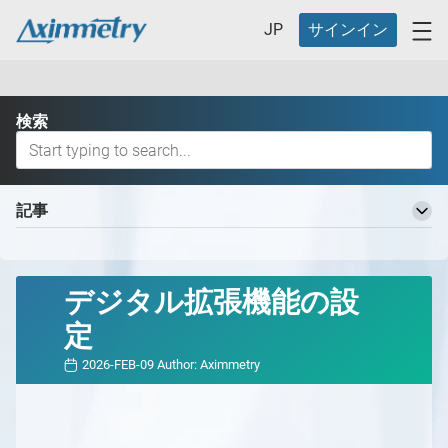
JP
サインイン
検索
記事
Aximmetry 知識ベースへようこそ
基本用語
デジタル拡張機能の設
バーチャルプロダクションワークフロー
定
バーチャルプロダクションの定義とそのメリット
バーチャルプロダクション用の異なるスタジオ
2026-FEB-09
Author:
Aximmetry
バーチャルプロダクション用の異なるスタジオ
どのAximmetryが最適ですか？
の概要
どのAximmetryが最適か
対応ハードウェア
スタジオ計画
Aximmetry エディション
対応ハードウェアの概要
Aximmetry の開始方法