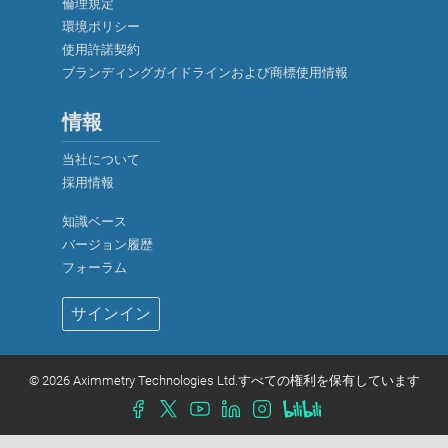
倫理規定
環境ポリシー
使用許諾契約
ブランディングガイドラインおよび商標使用情報
情報
当社について
採用情報
知識ベース
バージョン履歴
厳密に必要なクッキー
フォーラム
機能性クッキー（推奨）
サインイン
分析およびマーケティング用クッキー（推奨）
クッキーポリシー
©
2026 Aximmetry Technologies Ltd.すべての権利を保有しています
すべて承諾
選択を確定