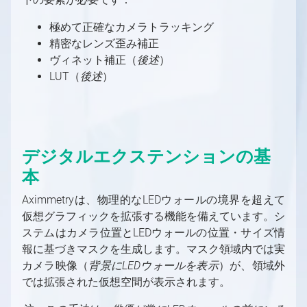
Controllerを使用してシーンを制御する
バーチャルカメラの移動
FABからアセットを取得する方法
キーヤーとして使用する方法
パーティクルシステム
トラッキングカメラビルボード：反射
Free-D システムの設定
スタジオ コントロール パネル
デジタル拡張調整
MIDIをAximmetryで使用する
カメラシーケンサー
AX Scene Editor用サードパーティ製コー
極めて正確なカメラトラッキング
最適化
トラッキングカメラビルボード：オクルージ
Vanishing Point Viper の使用
FRUSTUM（フラスタム）の調整
最終化
ドプラグインのインストール方法
精密なレンズ歪み補正
Aximmetryでのシリアルポートの使用
ョン
ネイティブエンジンにおける後処理
FILL調整
遅延
ARプロダクション
ヴィネット補正（
AximmetryとUnreal Engineを組み合わせ
後述
）
AximmetryでのUDPとTCPの使用
トラッキングカメラコンパウンドのカメラコ
ポスト処理効果
高度なグラフィックスタスク
単一マシンのLED設置
ARプロダクションの概要
マルチマシン環境
LUT（
たRendering
後述
）
Viscaを使用してAximmetryからPTZカメラ
ントロールボード
トーンマッピング手法
簡易マルチマシンLED設定
スタジオ設定例（AR）
マルチマシン環境の概要
OpenAI Compounds
を制御する
マルチマシンLED設置
ARカメラコンパウンド
スタジオ設定例（マルチマシン）
OpenAI Compounds
Aximmetry でのスクリプト作成
Webサーバーを使用してWebブラウザから
異なるプロダクションを別マシンで組み合わ
Aximmetryシーン設定（AR）
マルチマシン設定
Aximmetry でのスクリプト作成の概要
カメラコンパウンド内の伝送トンネル
Aximmetryをリモート制御する
せる
デジタルエクステンションの基
Unrealシーン設定（AR）
大規模スタジオ環境でのマルチマシン
コマンドラインスイッチ
Aximmetryの内部構造
AximmetryでのWebSocketとHTTPの使用
AR マスク
高度な情報と機能
フォーマット文字列
Aximmetryの内部構造の概要
本
Xbox ゲームコントローラーを使用したシー
チャートリアル
レンダリングからコントロールマシンへの動
Aximmetryコンテンツ保護
イン・トゥ・アウト遅延
ンの制御
チュートリアルの概要
Aximmetryは、物理的なLEDウォールの境界を超えて
画送信
フローエディター
レンダリング設定
X-Keysを使用したシーンの制御
FAQ
仮想グラフィックを拡張する機能を備えています。シ
Aximmetry によるマルチユーザー編集
フローエディターの概要
オートメーション
機能
ステムはカメラ位置とLEDウォールの位置・サイズ情
フローエディター
プレイリスト
シーケンス
報に基づきマスクを生成します。マスク領域内では実
スタジオオペレーター向け
モジュール
シーケンサーとシーケンスエディター
カメラ映像（
同期とGenlock
背景にLEDウォールを表示
）が、領域外
コンテンツクリエイター向け
では拡張された仮想空間が表示されます。
ピン
Aximmetryにおけるレイテンシーと遅延（旧バ
コンテンツクリエイター向けの概要
ージョン）
ピンデータタイプ
プロジェクトシステム、ファイルブラウザ、フ