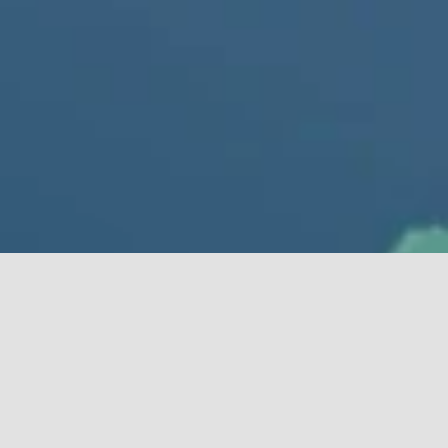
厳密に必要なクッキー
機能性クッキー（推奨）
分析およびマーケティング用クッキー（推奨）
クッキーポリシー
すべて承諾
選択を確定
Aximmetry
歴
&
使
の
史
命
2009
年、Aximmetryの創設者たちはクラシカル音楽を