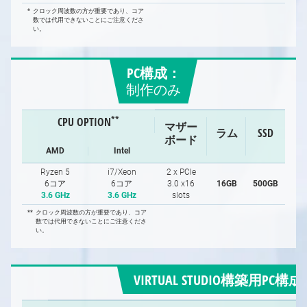
*
クロック周波数の方が重要であり、コア
数では代用できないことにご注意くださ
い。
PC構成：
制作のみ
**
CPU OPTION
マザー
ラム
SSD
ボード
AMD
Intel
Ryzen 5
i7/Xeon
2 x PCIe
6コア
6コア
3.0 x16
16GB
500GB
3.6 GHz
3.6 GHz
slots
**
クロック周波数の方が重要であり、コア
数では代用できないことにご注意くださ
い。
VIRTUAL STUDIO構築用P