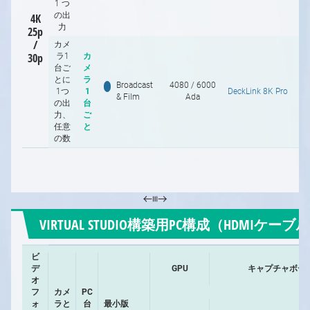
1 つ
の出
4K
力
25p
/
カメ
30p
ラ1
カ
台ご
メ
とに
ラ
Broadcast
4080 / 6000
1つ
1
DeckLink 8K Pro
P.
& Film
Ada
の出
台
力、
ご
任意
と
の数
***
VIRTUAL STUDIO構築用PC構成（HDMIケ
ビ
デ
GPU
キャプチャボー
オ
フ
カメ
PC
ォ
ラと
台
最小版