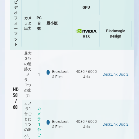
ビ
デ
GPU
オ
フ
カメ
PC
ォ
ラと
台
最小版
ー
出力
数
Blackmagic
マ
RTX
Design
ッ
ト
最大
3台
の追
跡カ
Broadcast
4080 / 6000
メ
1
DeckLink Duo 2
Pr
& Film
Ada
ラ、
1つ
HD
の出
50i
力
/
カメ
60i
ラ1
カ
台ご
メ
とに
ラ
Broadcast
4080 / 6000
1つ
1
DeckLink Duo 2
Pr
& Film
Ada
の出
台
力、
ご