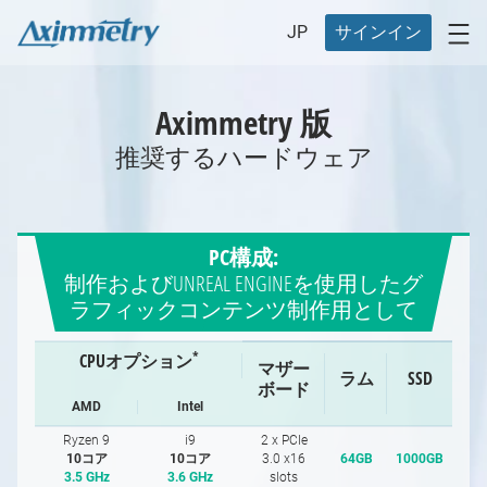
JP
サインイン
Aximmetry
版
推奨するハードウェア
PC構成:
制作およびUNREAL ENGINEを使用したグ
ラフィックコンテンツ制作用として
*
CPUオプション
マザー
ラム
SSD
ボード
AMD
Intel
Ryzen 9
i9
2 x PCIe
10コア
10コア
3.0 x16
64GB
1000GB
3.5 GHz
3.6 GHz
slots