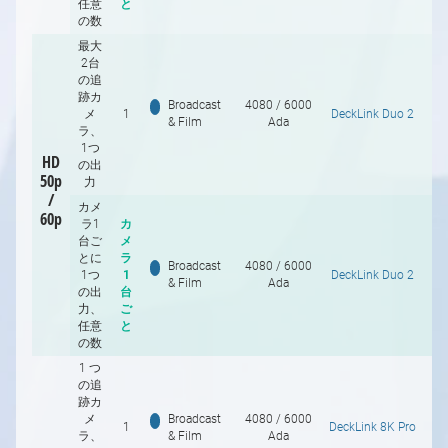
任意
と
の数
最大
2台
の追
跡カ
Broadcast
4080 / 6000
メ
1
DeckLink Duo 2
Pr
& Film
Ada
ラ、
1つ
HD
の出
50p
力
/
カメ
60p
ラ1
カ
台ご
メ
とに
ラ
Broadcast
4080 / 6000
1つ
1
DeckLink Duo 2
Pr
& Film
Ada
の出
台
力、
ご
任意
と
の数
1 つ
の追
跡カ
メ
Broadcast
4080 / 6000
1
DeckLink 8K Pro
P.
ラ、
& Film
Ada