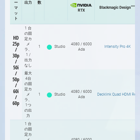
ー
出力
数
****
Blackmagic Design
マ
RTX
ッ
ト
1 台
の固
HD
定カ
25p
メ
4080 / 6000
1
/
10
1
Studio
Intensity Pro 4K
/
ラ、
Ada
30p
1 /
出力
/
なし
50i
/
最大
50p
4台
の固
/
定カ
60i
4080 / 6000
メ
1
Studio
Decklink Quad HDMI Rec
/
Ada
ラ、
60p
1つ
の出
力
1 台
の固
定カ
メ
4080 / 6000