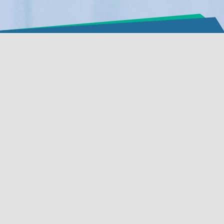
すべて承諾
選択を確定
Aximmetry
Technologies株
式会社
法人番号:
01-09-
171556
EU VAT登録番号:
HU24314486
税金登録番号:
24314486-2-41
sales@aximmetry.com
ソリューション
内蔵されたクロマキーヤー
XRテクノロジー
バーチャルスタジオ