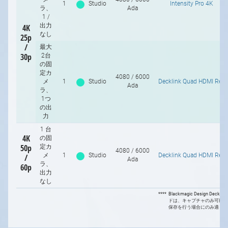
1
Studio
Intensity Pro 4K
ラ、
Ada
1 /
出力
4K
なし
25p
/
最大
30p
2台
の固
定カ
4080 / 6000
メ
1
Studio
Decklink Quad HDMI Rec
Ada
ラ、
1つ
の出
力
1 台
4K
の固
50p
定カ
4080 / 6000
メ
1
Studio
Decklink Quad HDMI Rec
/
Ada
ラ、
60p
出力
なし
****
Blackmagic Design Deckli
ドは、キャプチャのみ可能で
保存を行う場合にのみ適して