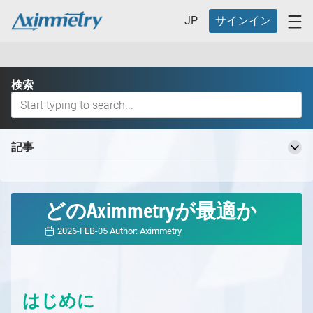
JP
サインイン
検索
記事
Aximmetry 知識ベースへようこそ
基本用語
どのAximmetryが最適か
バーチャルプロダクションワークフロー
2026-FEB-05
Author:
Aximmetry
バーチャルプロダクションの定義とそのメリット
バーチャルプロダクション用の異なるスタジオ
バーチャルプロダクション用の異なるスタジオ
どのAximmetryが最適ですか？
の概要
どのAximmetryが最適か
はじめに
スタジオ計画
Aximmetry エディション