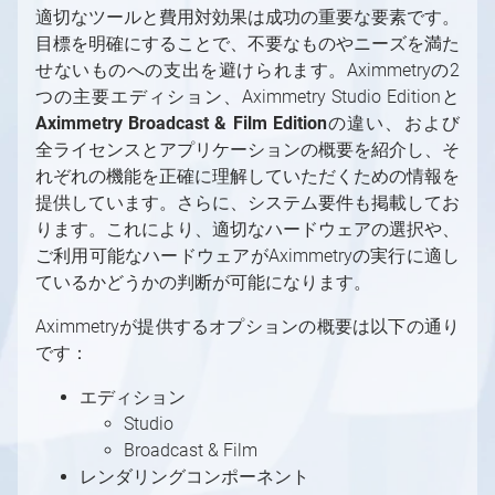
適切なツールと費用対効果は成功の重要な要素です。
グリーンスクリーン
Aximmetry レンダリング・コンポーネント
目標を明確にすることで、不要なものやニーズを満た
LEDウォール
Aximmetry ソフトウェアパッケージ
せないものへの支出を避けられます。Aximmetryの2
AR（拡張現実）
必要なライセンス数は？
つの主要エディション、Aximmetry Studio Editionと
固定カメラか移動カメラか？
ソフトウェアバージョン履歴
Aximmetry Broadcast & Film Edition
の違い、および
全ライセンスとアプリケーションの概要を紹介し、そ
対応ハードウェア
れぞれの機能を正確に理解していただくための情報を
対応ハードウェアの概要
Aximmetry の開始方法
提供しています。さらに、システム要件も掲載してお
PC
これから始めるAximmetry入門
バーチャルプロダクション用の入力/出力の設定
ります。これにより、適切なハードウェアの選択や、
ソフトウェア環境
プロフェッショナルカメラとオブジェクトトラ
Aximmetry を使用するユーザー
バーチャルプロダクション用の入力/出力の設定
トラッキング
ご利用可能なハードウェアがAximmetryの実行に適し
ッキングシステム
の概要
対応GPU
Aximmetryのインストールする方法
トラッキングの概要
グラフィックとバーチャルアセットの取得
ているかどうかの判断が可能になります。
トラッキングシステム
インターフェース
デバイスマッピング
キャプチャカード
Aximmetry Composer
トラッキングシステムとは何か、その用途は？
グラフィックとバーチャルアセットの取得の概
グリーンスクリーン制作
Aximmetryが提供するオプションの概要は以下の通り
SDI
コントローラー
ビデオ
要
Mac対応
起動設定
Aximmetry Eye
トラッキングシステムの種類
グリーンスクリーン制作の概要
LEDウォール制作
です：
NDI
コントローラー
ビデオ入力
外部コントローラー
ネイティブエンジンでのコンテンツ作成
ワークステーションのシステム要件
プロジェクトルートフォルダー
Aximmetry Eye とは何か、およびその使用
Aximmetry Gateway
正しく設定されたトラッキングシステムとは？
バーチャルカメラワークフロー
目次（LEDウォールプロダクション）
ARプロダクション
HDMI
方法
インターレースビデオ信号
HTTP経由でのAximmetryの外部制御
概要
MOS
AX Scene Editorでのコンテンツ作成
ユーザーインターフェース
Aximmetry ゲートウェイの使用
スタジオ設定例（グリーンスクリーン、バー
Aximmetry Instant
トラッキングシステムユニットの設定
トラッキングカメラワークフロー
LEDウォール制作の概要
ARプロダクションの概要
エディション
マルチマシン環境
有線接続によるAximmetry Eyeの使い方
HDR 入力と出力
GPIO入力/出力設定
AximmetryでMOSを設定する方法
モデルの準備
AX Scene Editor 導入ガイド
チャルカメラ）
対応ファイル形式、エンコーダー、デコーダー
パネルの概要
Aximmetry Instant とは何ですか？
トラッキングシステムユニットの設定
スタジオ設定例（グリーンスクリーン、トラ
Studio
通信の設定
キーイング
LEDの活用事例
スタジオ設定例（AR）
マルチマシン環境の概要
OpenAI Compounds
NDI
AximmetryでのGPIOの使用
ArionをAximmetryで使用するための設定
3D モデルのエクスポート
Unrealプロジェクトの準備
バーチャルカメラコンパウンド
ッキングカメラ）
Broadcast & Film
フローエディターの基本
Aximmetry Instant Scene のインストール方
ファイアウォール設定
クロマスタジオ背景
キャリブレーション
Unreal Scene Setup (Green Screen)
LED 起動時の設定
ARカメラコンパウンド
スタジオ設定例（マルチマシン）
OpenAI Compounds
Aximmetry でのスクリプト作成
レンダリングコンポーネント
NDI 入力/出力設定
法
SMPTE 2110
OSC入力/出力設定
Aximmetryとの連携用にAP通信ENPSを設定
3D モデルのインポート
Live Syncを使用した相互的な編集
入力（バーチャルカメラ）
トラッキングカメラコンパウンド
カメラムーバーのマウス制御
Aximmetryでのトラッキングシステムの設定
カメラキャリブレーションの概念について
良いキーイングの要件
キャリブレーションのテスト
混合カメラコンパウンド
仮想スタジオシーンの準備
Aximmetryシーン設定（AR）
マルチマシン設定
Aximmetry でのスクリプト作成の概要
カメラコンパウンド内の伝送トンネル