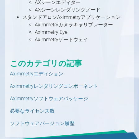
AXシーンエディター
する
SMPTE 2110 入力/出力設定
Aximmetry インスタントシーンの使用方法
SRT
AximmetryでのOSCメッセージ
方法
マテリアル
ブループリントを使用した追加の制御
クロッピング
入力（トラッキングカメラ）
キーボードショートカット
基本キャリブレーター
シーン設定
キーイング
Aximmetry シーン設定（LED ウォール）
特定のトラッキングシステムの設定
ヴィネット補正が役立つ場合
入力の設定
Unrealシーン設定（AR）
大規模スタジオ環境でのマルチマシン
コマンドラインスイッチ
Aximmetryの内部構造
AXシーンレンダリングノード
SRT
Streaming
DMXをAximmetryで使用する
PBR マテリアル
Aximmetry UEストックシーンの使用と編集
キーイング設定（バーチャルカメラ）
スタジオコントロールパネル
トランスフォーメーションギズモとシーン設
カメラキャリブレーター
基本ツール
アンティレイテンシー設定
3Dクリーンプレートジェネレーターの使用
Unreal シーン設定（LEDウォール）
入力コントロールボードの概要
高度な情報と機能
LEDウォールの設置
AR マスク
高度な情報と機能
フォーマット文字列
Aximmetryの内部構造の概要
スタンドアロンAximmetryアプリケーション
チャートリアル
ストリーミング（YouTube、Facebook、
定の編集
録画
DMXによるピクセルマッピング
ライティング
高度な情報と機能
バーチャルカメラコンパウンドでのビルボー
キーイング設定（トラッキングカメラ）
キャリブレーションのテスト
Indiemark/Glassmarkの使用
カメラとヘッドの変換
外部キーヤーとのAximmetryの使用
トラッキング対応カメラインプット
LEDウォール制御盤の概要
レンダリングからコントロールマシンへの動
デジタル拡張機能の設定
Aximmetryコンテンツ保護
イン・トゥ・アウト遅延
Aximmetryカメラキャリブレーター
チュートリアルの概要
Twitchなど）
ド設定
カメラ追跡データの録画方法
AximmetryのUnrealにおける
注意事項
Elgato Stream Deckを使用してシーンを制御
ライトマップ
シーンコントロールパネル
画送信
追加ツール
Optitrack
PTZ カメラ
UnityでのAximmetryを外部キーヤーとして
シーン配置
LEDウォールの設置方法
デジタル拡張機能の設定
Aximmetry Eye
最終化
フローエディター
レンダリング設定
FAQ
Skype、Zoomその他のVoIPソフトウェア
VirtualScreen
する
バーチャルカメラコンパウンドのカメラコン
ビデオ録画と画像キャプチャ
シャドウ
トラッキングカメラビルボード：配置
使用する方法
Aximmetry によるマルチユーザー編集
Aximmetryゲートウェイ
HTC Vive設定
複数のカメラを1つのシーン内に配置する
仮想および物理LEDウォールの設置
ヴィネット補正
遅延
フローエディターの概要
オートメーション
機能
へのストリーミング
トロールパネル
LevelでSceneを切り替える
Loupedeckコンソール/Razer Stream
平面反射
トラッキングカメラビルボード：影と光
Vanilla Unreal EngineでのAximmetryを外部
HTC Vive Mars設定
LEDウォールXコントロールパネル
LUT測定
単一マシンのLED設置
フローエディター
プレイリスト
シーケンス
スタジオオペレーター向け
Controllerを使用してシーンを制御する
バーチャルカメラの移動
FABからアセットを取得する方法
キーヤーとして使用する方法
パーティクルシステム
トラッキングカメラビルボード：反射
Free-D システムの設定
スタジオ コントロール パネル
デジタル拡張調整
簡易マルチマシンLED設定
モジュール
シーケンサーとシーケンスエディター
同期とGenlock
このカテゴリの記事
コンテンツクリエイター向け
MIDIをAximmetryで使用する
カメラシーケンサー
AX Scene Editor用サードパーティ製コー
最適化
トラッキングカメラビルボード：オクルージ
Vanishing Point Viper の使用
FRUSTUM（フラスタム）の調整
マルチマシンLED設置
ピン
Aximmetryにおけるレイテンシーと遅延（旧バ
コンテンツクリエイター向けの概要
ドプラグインのインストール方法
Aximmetryでのシリアルポートの使用
ョン
Aximmetryエディション
ネイティブエンジンにおける後処理
ージョン）
FILL調整
異なるプロダクションを別マシンで組み合わ
ピンデータタイプ
プロジェクトシステム、ファイルブラウザ、フ
AximmetryとUnreal Engineを組み合わせ
AximmetryでのUDPとTCPの使用
トラッキングカメラコンパウンドのカメラコ
ポスト処理効果
高度なグラフィックスタスク
せる
ァイル操作
コンパウンド
Aximmetryレンダリングコンポーネント
たRendering
Viscaを使用してAximmetryからPTZカメラ
ントロールボード
トーンマッピング手法
出力とチャンネル、マルチGPU
特殊コンパウンド：コントロールボード
を制御する
Aximmetryソフトウェアパッケージ
画像シーケンスを動画として使用
特殊コンパウンド：ピンコレクター
Webサーバーを使用してWebブラウザから
シェーダーカテゴリと命名規則
特殊ピン名
必要なライセンス数
Aximmetryをリモート制御する
新しいシェーダーの作成
データベース用のコレクション
AximmetryでのWebSocketとHTTPの使用
ソフトウェアバージョン履歴
Xbox ゲームコントローラーを使用したシー
ンの制御
1
/
10