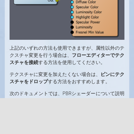
厳密に必要なクッキー
上記のいずれの方法も使用できますが、属性以外のテ
クスチャ変更を行う場合は、
フローエディターでテク
機能性クッキー（推奨）
スチャを接続
する方法を使用してください。
分析およびマーケティング用クッキー（推奨）
テクスチャに変更を加えたくない場合は、
ピンにテク
クッキーポリシー
スチャをドロップ
する方法をおすすめします。
すべて承諾
選択を確定
次のドキュメントでは、PBRシェーダーについて説明
します。
Aximmetry