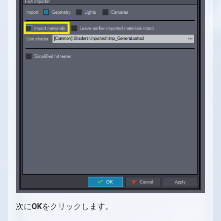
ドプラグインのインストール方法
バーチャルカメラコンパウンドのカメラコン
トラッキングカメラビルボード：配置
使用する方法
Aximmetry によるマルチユーザー編集
複数のカメラを1つのシーン内に配置する
仮想および物理LEDウォールの設置
ヴィネット補正
遅延
フローエディターの概要
オートメーション
機能
トロールパネル
AximmetryとUnreal Engineを組み合わせ
トラッキングカメラビルボード：影と光
Vanilla Unreal EngineでのAximmetryを外部
LEDウォールXコントロールパネル
LUT測定
単一マシンのLED設置
フローエディター
プレイリスト
シーケンス
スタジオオペレーター向け
たRendering
バーチャルカメラの移動
キーヤーとして使用する方法
トラッキングカメラビルボード：反射
スタジオ コントロール パネル
デジタル拡張調整
簡易マルチマシンLED設定
モジュール
シーケンサーとシーケンスエディター
同期とGenlock
コンテンツクリエイター向け
カメラシーケンサー
トラッキングカメラビルボード：オクルージ
FRUSTUM（フラスタム）の調整
マルチマシンLED設置
ピン
Aximmetryにおけるレイテンシーと遅延（旧バ
コンテンツクリエイター向けの概要
ョン
ージョン）
FILL調整
異なるプロダクションを別マシンで組み合わ
ピンデータタイプ
プロジェクトシステム、ファイルブラウザ、フ
トラッキングカメラコンパウンドのカメラコ
せる
ァイル操作
コンパウンド
ントロールボード
出力とチャンネル、マルチGPU
特殊コンパウンド：コントロールボード
画像シーケンスを動画として使用
特殊コンパウンド：ピンコレクター
シェーダーカテゴリと命名規則
特殊ピン名
新しいシェーダーの作成
データベース用のコレクション
次に
OK
をクリックします。