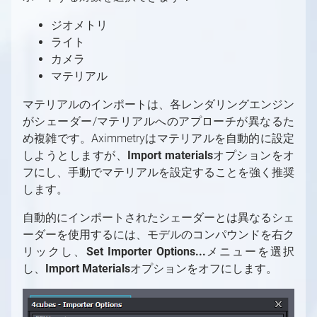
Controllerを使用してシーンを制御する
パーティクルシステム
Free-D システムの設定
ジオメトリ
MIDIをAximmetryで使用する
最適化
Vanishing Point Viper の使用
ライト
Aximmetryでのシリアルポートの使用
ネイティブエンジンにおける後処理
カメラ
AximmetryでのUDPとTCPの使用
ポスト処理効果
高度なグラフィックスタスク
マテリアル
Viscaを使用してAximmetryからPTZカメラ
トーンマッピング手法
AX Scene Editorでのコンテンツ作成
を制御する
マテリアルのインポートは、各レンダリングエンジン
AX Scene Editor 導入ガイド
グリーンスクリーン制作
がシェーダー/マテリアルへのアプローチが異なるた
Webサーバーを使用してWebブラウザから
Unrealプロジェクトの準備
グリーンスクリーン制作の概要
LEDウォール制作
め複雑です。Aximmetryはマテリアルを自動的に設定
Aximmetryをリモート制御する
Live Syncを使用した相互的な編集
バーチャルカメラワークフロー
目次（LEDウォールプロダクション）
しようとしますが、
ARプロダクション
Import materials
オプションをオ
AximmetryでのWebSocketとHTTPの使用
ブループリントを使用した追加の制御
スタジオ設定例（グリーンスクリーン、バー
フにし、手動でマテリアルを設定することを強く推奨
トラッキングカメラワークフロー
LEDウォール制作の概要
ARプロダクションの概要
マルチマシン環境
Xbox ゲームコントローラーを使用したシー
チャルカメラ）
します。
Aximmetry UEストックシーンの使用と編集
スタジオ設定例（グリーンスクリーン、トラ
キーイング
LEDの活用事例
スタジオ設定例（AR）
マルチマシン環境の概要
OpenAI Compounds
ンの制御
バーチャルカメラコンパウンド
ッキングカメラ）
高度な情報と機能
クロマスタジオ背景
Unreal Scene Setup (Green Screen)
LED 起動時の設定
ARカメラコンパウンド
スタジオ設定例（マルチマシン）
OpenAI Compounds
Aximmetry でのスクリプト作成
X-Keysを使用したシーンの制御
自動的にインポートされたシェーダーとは異なるシェ
入力（バーチャルカメラ）
トラッキングカメラコンパウンド
AximmetryのUnrealにおける
良いキーイングの要件
混合カメラコンパウンド
仮想スタジオシーンの準備
Aximmetryシーン設定（AR）
マルチマシン設定
Aximmetry でのスクリプト作成の概要
ーダーを使用するには、モデルのコンパウンドを右ク
カメラコンパウンド内の伝送トンネル
VirtualScreen
クロッピング
入力（トラッキングカメラ）
キーイング
Aximmetry シーン設定（LED ウォール）
リックし、
ヴィネット補正が役立つ場合
入力の設定
Unrealシーン設定（AR）
大規模スタジオ環境でのマルチマシン
コマンドラインスイッチ
Set Importer Options...
メニューを選択
Aximmetryの内部構造
LevelでSceneを切り替える
キーイング設定（バーチャルカメラ）
スタジオコントロールパネル
し、
Import Materials
3Dクリーンプレートジェネレーターの使用
Unreal シーン設定（LEDウォール）
入力コントロールボードの概要
オプションをオフにします。
LEDウォールの設置
AR マスク
高度な情報と機能
フォーマット文字列
Aximmetryの内部構造の概要
チャートリアル
FABからアセットを取得する方法
バーチャルカメラコンパウンドでのビルボー
キーイング設定（トラッキングカメラ）
外部キーヤーとのAximmetryの使用
トラッキング対応カメラインプット
LEDウォール制御盤の概要
レンダリングからコントロールマシンへの動
デジタル拡張機能の設定
Aximmetryコンテンツ保護
イン・トゥ・アウト遅延
チュートリアルの概要
ド設定
AX Scene Editor用サードパーティ製コー
シーンコントロールパネル
画送信
UnityでのAximmetryを外部キーヤーとして
シーン配置
LEDウォールの設置方法
デジタル拡張機能の設定
最終化
フローエディター
レンダリング設定
FAQ