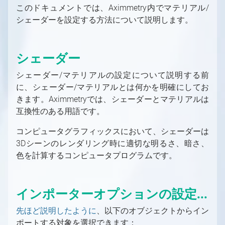
このドキュメントでは、Aximmetry内でマテリアル/
グリーンスクリーン
Aximmetry レンダリング・コンポーネント
PC
これから始めるAximmetry入門
バーチャルプロダクション用の入力/出力の設定
シェーダーを設定する方法について説明します。
LEDウォール
ソフトウェア環境
Aximmetry ソフトウェアパッケージ
プロフェッショナルカメラとオブジェクトトラ
Aximmetry を使用するユーザー
バーチャルプロダクション用の入力/出力の設定
トラッキング
AR（拡張現実）
ッキングシステム
の概要
対応GPU
必要なライセンス数は？
Aximmetryのインストールする方法
トラッキングの概要
グラフィックとバーチャルアセットの取得
トラッキングシステム
固定カメラか移動カメラか？
インターフェース
デバイスマッピング
キャプチャカード
シェーダー
ソフトウェアバージョン履歴
Aximmetry Composer
トラッキングシステムとは何か、その用途は？
グラフィックとバーチャルアセットの取得の概
SDI
コントローラー
ビデオ
要
Mac対応
起動設定
Aximmetry Eye
トラッキングシステムの種類
シェーダー/マテリアルの設定について説明する前
NDI
コントローラー
ビデオ入力
外部コントローラー
ネイティブエンジンでのコンテンツ作成
ワークステーションのシステム要件
プロジェクトルートフォルダー
Aximmetry Eye とは何か、およびその使用
Aximmetry Gateway
正しく設定されたトラッキングシステムとは？
に、シェーダー/マテリアルとは何かを明確にしてお
HDMI
方法
インターレースビデオ信号
HTTP経由でのAximmetryの外部制御
概要
MOS
ユーザーインターフェース
Aximmetry ゲートウェイの使用
Aximmetry Instant
トラッキングシステムユニットの設定
きます。Aximmetryでは、シェーダーとマテリアルは
有線接続によるAximmetry Eyeの使い方
HDR 入力と出力
GPIO入力/出力設定
AximmetryでMOSを設定する方法
モデルの準備
対応ファイル形式、エンコーダー、デコーダー
パネルの概要
Aximmetry Instant とは何ですか？
トラッキングシステムユニットの設定
通信の設定
互換性のある用語です。
NDI
AximmetryでのGPIOの使用
ArionをAximmetryで使用するための設定
3D モデルのエクスポート
フローエディターの基本
Aximmetry Instant Scene のインストール方
ファイアウォール設定
キャリブレーション
コンピュータグラフィックスにおいて、シェーダーは
NDI 入力/出力設定
法
SMPTE 2110
OSC入力/出力設定
Aximmetryとの連携用にAP通信ENPSを設定
3D モデルのインポート
カメラムーバーのマウス制御
Aximmetryでのトラッキングシステムの設定
カメラキャリブレーションの概念について
キャリブレーションのテスト
3Dシーンのレンダリング時に適切な明るさ、暗さ、
する
SMPTE 2110 入力/出力設定
Aximmetry インスタントシーンの使用方法
SRT
AximmetryでのOSCメッセージ
方法
マテリアル
キーボードショートカット
基本キャリブレーター
シーン設定
特定のトラッキングシステムの設定
色を計算するコンピュータプログラムです。
SRT
Streaming
DMXをAximmetryで使用する
PBR マテリアル
トランスフォーメーションギズモとシーン設
カメラキャリブレーター
基本ツール
アンティレイテンシー設定
高度な情報と機能
ストリーミング（YouTube、Facebook、
定の編集
録画
DMXによるピクセルマッピング
ライティング
キャリブレーションのテスト
Indiemark/Glassmarkの使用
カメラとヘッドの変換
Twitchなど）
カメラ追跡データの録画方法
インポーターオプションの設定...
注意事項
Elgato Stream Deckを使用してシーンを制御
ライトマップ
追加ツール
Optitrack
PTZ カメラ
Skype、Zoomその他のVoIPソフトウェア
する
ビデオ録画と画像キャプチャ
シャドウ
HTC Vive設定
先ほど説明したように
、以下のオブジェクトからイン
へのストリーミング
Loupedeckコンソール/Razer Stream
平面反射
HTC Vive Mars設定
ポートする対象を選択できます：