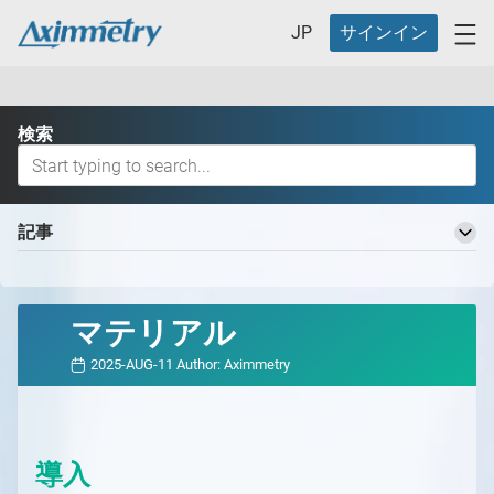
JP
サインイン
検索
記事
Aximmetry 知識ベースへようこそ
基本用語
マテリアル
バーチャルプロダクションワークフロー
2025-AUG-11
Author:
Aximmetry
バーチャルプロダクションの定義とそのメリット
バーチャルプロダクション用の異なるスタジオ
バーチャルプロダクション用の異なるスタジオ
どのAximmetryが最適ですか？
の概要
どのAximmetryが最適か
対応ハードウェア
導入
スタジオ計画
Aximmetry エディション
対応ハードウェアの概要
Aximmetry の開始方法