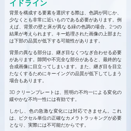
イドライン
Controllerを使用してシーンを制御する
バーチャルカメラの移動
FABからアセットを取得する方法
キーヤーとして使用する方法
パーティクルシステム
トラッキングカメラビルボード：反射
Free-D システムの設定
MIDIをAximmetryで使用する
カメラシーケンサー
AX Scene Editor用サードパーティ製コー
背景を構成する要素を選択する際は、色調が同じか、
Unreal Scene Setup (Green Screen)
最適化
トラッキングカメラビルボード：オクルージ
Vanishing Point Viper の使用
ドプラグインのインストール方法
Aximmetryでのシリアルポートの使用
少なくとも非常に近いものである必要があります。例
ョン
混合カメラコンパウンド
ネイティブエンジンにおける後処理
AximmetryとUnreal Engineを組み合わせ
えば、背景の壁と床が異なる緑の色調の場合、2つの
AximmetryでのUDPとTCPの使用
トラッキングカメラコンパウンドのカメラコ
ポスト処理効果
ヴィネット補正が役立つ場合
高度なグラフィックスタスク
たRendering
結果が考えられます。キー処理された画像の上部また
Viscaを使用してAximmetryからPTZカメラ
ントロールボード
トーンマッピング手法
LEDウォール制作
は下部の品質が低下する可能性があります。
を制御する
目次（LEDウォールプロダクション）
ARプロダクション
Webサーバーを使用してWebブラウザから
背景の異なる部分は、継ぎ目なくつなぎ合わせる必要
LEDウォール制作の概要
ARプロダクションの概要
マルチマシン環境
Aximmetryをリモート制御する
があります。隙間や不完全な部分があると、最終的な
LEDの活用事例
スタジオ設定例（AR）
マルチマシン環境の概要
OpenAI Compounds
AximmetryでのWebSocketとHTTPの使用
合成画像に目立ってしまいます。また、継ぎ目を目立
LED 起動時の設定
ARカメラコンパウンド
スタジオ設定例（マルチマシン）
OpenAI Compounds
Aximmetry でのスクリプト作成
たなくするためにキーイングの品質が低下してしまう
Xbox ゲームコントローラーを使用したシー
仮想スタジオシーンの準備
Aximmetryシーン設定（AR）
マルチマシン設定
Aximmetry でのスクリプト作成の概要
カメラコンパウンド内の伝送トンネル
場合もあります。
ンの制御
Aximmetry シーン設定（LED ウォール）
入力の設定
Unrealシーン設定（AR）
大規模スタジオ環境でのマルチマシン
コマンドラインスイッチ
Aximmetryの内部構造
X-Keysを使用したシーンの制御
3D クリーンプレートは、照明の不均一による変化の
Unreal シーン設定（LEDウォール）
入力コントロールボードの概要
LEDウォールの設置
AR マスク
高度な情報と機能
フォーマット文字列
Aximmetryの内部構造の概要
チャートリアル
緩やかな不均一性には有効です。
トラッキング対応カメラインプット
LEDウォール制御盤の概要
レンダリングからコントロールマシンへの動
デジタル拡張機能の設定
Aximmetryコンテンツ保護
イン・トゥ・アウト遅延
チュートリアルの概要
画送信
シーン配置
LEDウォールの設置方法
デジタル拡張機能の設定
しかし、色の急激な変化には対応できません。これ
最終化
フローエディター
レンダリング設定
FAQ
Aximmetry によるマルチユーザー編集
は、ピクセル単位の正確なカメラトラッキングが必要
複数のカメラを1つのシーン内に配置する
仮想および物理LEDウォールの設置
ヴィネット補正
遅延
フローエディターの概要
オートメーション
機能
となり、実際には不可能だからです。
LEDウォールXコントロールパネル
LUT測定
単一マシンのLED設置
フローエディター
プレイリスト
シーケンス
スタジオオペレーター向け