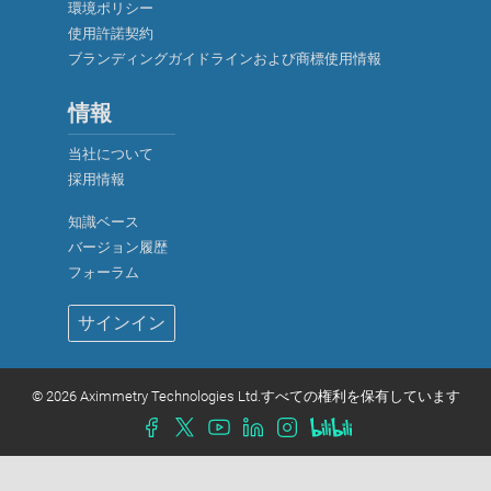
環境ポリシー
使用許諾契約
ブランディングガイドラインおよび商標使用情報
情報
当社について
採用情報
知識ベース
バージョン履歴
厳密に必要なクッキー
フォーラム
機能性クッキー（推奨）
サインイン
分析およびマーケティング用クッキー（推奨）
クッキーポリシー
©
2026 Aximmetry Technologies Ltd.すべての権利を保有しています
すべて承諾
選択を確定