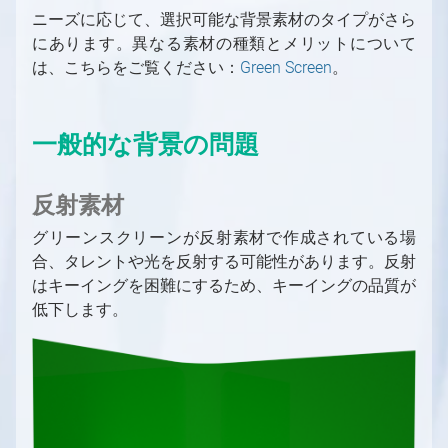
スタジオ コントロール パネル
デジタル拡張調整
簡易マルチマシンLED設定
モジュール
シーケンサーとシーケンスエディター
同期とGenlock
ニーズに応じて、選択可能な背景素材のタイプがさら
コンテンツクリエイター向け
FRUSTUM（フラスタム）の調整
マルチマシンLED設置
ピン
にあります。異なる素材の種類とメリットについて
Aximmetryにおけるレイテンシーと遅延（旧バ
コンテンツクリエイター向けの概要
は、こちらをご覧ください：
ージョン）
FILL調整
異なるプロダクションを別マシンで組み合わ
ピンデータタイプ
Green Screen
。
プロジェクトシステム、ファイルブラウザ、フ
せる
ァイル操作
コンパウンド
出力とチャンネル、マルチGPU
特殊コンパウンド：コントロールボード
一般的な背景の問題
画像シーケンスを動画として使用
特殊コンパウンド：ピンコレクター
シェーダーカテゴリと命名規則
特殊ピン名
反射素材
新しいシェーダーの作成
データベース用のコレクション
グリーンスクリーンが反射素材で作成されている場
合、タレントや光を反射する可能性があります。反射
はキーイングを困難にするため、キーイングの品質が
低下します。