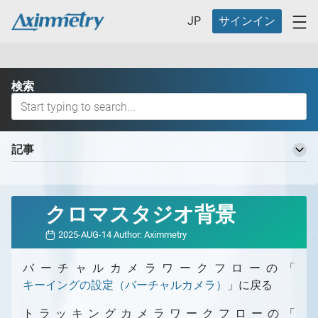
JP
サインイン
検索
記事
Aximmetry 知識ベースへようこそ
基本用語
クロマスタジオ背景
バーチャルプロダクションワークフロー
2025-AUG-14
Author:
Aximmetry
バーチャルプロダクションの定義とそのメリット
バーチャルプロダクション用の異なるスタジオ
バーチャルカメラワークフローの「
バーチャルプロダクション用の異なるスタジオ
どのAximmetryが最適ですか？
キーイングの設定（バーチャルカメラ）
」に戻る
の概要
どのAximmetryが最適か
対応ハードウェア
スタジオ計画
トラッキングカメラワークフローの「
Aximmetry エディション
対応ハードウェアの概要
Aximmetry の開始方法