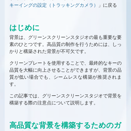
キーイングの設定（トラッキングカメラ）
」に戻る
グリーンスクリーン
Aximmetry レンダリング・コンポーネント
PC
これから始めるAximmetry入門
バーチャルプロダクション用の入力/出力の設定
LEDウォール
ソフトウェア環境
Aximmetry ソフトウェアパッケージ
プロフェッショナルカメラとオブジェクトトラ
Aximmetry を使用するユーザー
バーチャルプロダクション用の入力/出力の設定
トラッキング
AR（拡張現実）
ッキングシステム
の概要
対応GPU
必要なライセンス数は？
Aximmetryのインストールする方法
トラッキングの概要
グラフィックとバーチャルアセットの取得
はじめに
トラッキングシステム
固定カメラか移動カメラか？
インターフェース
デバイスマッピング
キャプチャカード
ソフトウェアバージョン履歴
Aximmetry Composer
トラッキングシステムとは何か、その用途は？
グラフィックとバーチャルアセットの取得の概
グリーンスクリーン制作
背景は、グリーンスクリーンスタジオの最も重要な要
SDI
コントローラー
ビデオ
要
Mac対応
起動設定
Aximmetry Eye
トラッキングシステムの種類
グリーンスクリーン制作の概要
素のひとつです。高品質の制作を行うためには、しっ
NDI
コントローラー
ビデオ入力
外部コントローラー
ネイティブエンジンでのコンテンツ作成
ワークステーションのシステム要件
プロジェクトルートフォルダー
Aximmetry Eye とは何か、およびその使用
Aximmetry Gateway
正しく設定されたトラッキングシステムとは？
バーチャルカメラワークフロー
かりと構築された背景が不可欠です。
HDMI
方法
インターレースビデオ信号
HTTP経由でのAximmetryの外部制御
概要
MOS
AX Scene Editorでのコンテンツ作成
ユーザーインターフェース
Aximmetry ゲートウェイの使用
スタジオ設定例（グリーンスクリーン、バー
Aximmetry Instant
トラッキングシステムユニットの設定
トラッキングカメラワークフロー
有線接続によるAximmetry Eyeの使い方
HDR 入力と出力
GPIO入力/出力設定
AximmetryでMOSを設定する方法
モデルの準備
AX Scene Editor 導入ガイド
チャルカメラ）
クリーンプレートを使用することで、最終的なキーの
対応ファイル形式、エンコーダー、デコーダー
パネルの概要
Aximmetry Instant とは何ですか？
トラッキングシステムユニットの設定
スタジオ設定例（グリーンスクリーン、トラ
通信の設定
キーイング
品質を大幅に向上させることができますが、背景の品
NDI
AximmetryでのGPIOの使用
ArionをAximmetryで使用するための設定
3D モデルのエクスポート
Unrealプロジェクトの準備
バーチャルカメラコンパウンド
ッキングカメラ）
フローエディターの基本
Aximmetry Instant Scene のインストール方
ファイアウォール設定
クロマスタジオ背景
キャリブレーション
質が低い場合でも、シームレスな構築が推奨されま
NDI 入力/出力設定
法
SMPTE 2110
OSC入力/出力設定
Aximmetryとの連携用にAP通信ENPSを設定
3D モデルのインポート
Live Syncを使用した相互的な編集
入力（バーチャルカメラ）
トラッキングカメラコンパウンド
カメラムーバーのマウス制御
Aximmetryでのトラッキングシステムの設定
カメラキャリブレーションの概念について
良いキーイングの要件
キャリブレーションのテスト
す。
する
SMPTE 2110 入力/出力設定
Aximmetry インスタントシーンの使用方法
SRT
AximmetryでのOSCメッセージ
方法
マテリアル
ブループリントを使用した追加の制御
クロッピング
入力（トラッキングカメラ）
キーボードショートカット
基本キャリブレーター
シーン設定
キーイング
特定のトラッキングシステムの設定
SRT
Streaming
DMXをAximmetryで使用する
PBR マテリアル
Aximmetry UEストックシーンの使用と編集
キーイング設定（バーチャルカメラ）
スタジオコントロールパネル
この記事では、グリーンスクリーンスタジオで背景を
トランスフォーメーションギズモとシーン設
カメラキャリブレーター
基本ツール
アンティレイテンシー設定
3Dクリーンプレートジェネレーターの使用
高度な情報と機能
ストリーミング（YouTube、Facebook、
構築する際の注意点について説明します。
定の編集
録画
DMXによるピクセルマッピング
ライティング
高度な情報と機能
バーチャルカメラコンパウンドでのビルボー
キーイング設定（トラッキングカメラ）
キャリブレーションのテスト
Indiemark/Glassmarkの使用
カメラとヘッドの変換
外部キーヤーとのAximmetryの使用
Twitchなど）
ド設定
カメラ追跡データの録画方法
AximmetryのUnrealにおける
注意事項
Elgato Stream Deckを使用してシーンを制御
ライトマップ
シーンコントロールパネル
追加ツール
Optitrack
PTZ カメラ
UnityでのAximmetryを外部キーヤーとして
Skype、Zoomその他のVoIPソフトウェア
VirtualScreen
する
バーチャルカメラコンパウンドのカメラコン
ビデオ録画と画像キャプチャ
シャドウ
トラッキングカメラビルボード：配置
使用する方法
HTC Vive設定
高品質な背景を構築するためのガ
へのストリーミング
トロールパネル
LevelでSceneを切り替える
Loupedeckコンソール/Razer Stream
平面反射
トラッキングカメラビルボード：影と光
Vanilla Unreal EngineでのAximmetryを外部
HTC Vive Mars設定