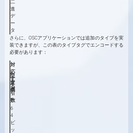
二
進
デ
ー
タ
さらに、OSCアプリケーションでは追加のタイプを実
装できますが、この表のタイプタグでエンコードする
必要があります：
対
応
型
す
タ
定
る
グ
義
引
数
6
4
ビ
ッ