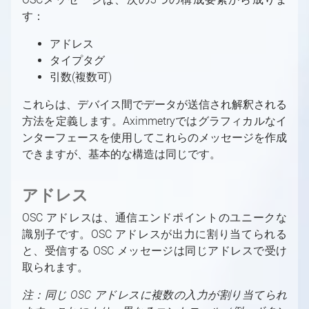
Controllerを使用してシーンを制御する
す：
MIDIをAximmetryで使用する
アドレス
Aximmetryでのシリアルポートの使用
タイプタグ
AximmetryでのUDPとTCPの使用
引数(複数可)
Viscaを使用してAximmetryからPTZカメラ
を制御する
これらは、デバイス間でデータが送信され解釈される
Webサーバーを使用してWebブラウザから
方法を定義します。Aximmetryではグラフィカルなイ
Aximmetryをリモート制御する
ンターフェースを使用してこれらのメッセージを作成
できますが、基本的な構造は同じです。
AximmetryでのWebSocketとHTTPの使用
Xbox ゲームコントローラーを使用したシー
アドレス
ンの制御
X-Keysを使用したシーンの制御
OSC アドレスは、通信エンドポイントのユニークな
MOS
識別子です。OSC アドレスが出力に割り当てられる
AximmetryでMOSを設定する方法
と、受信する OSC メッセージは同じアドレスで受け
対応ファイル形式、エンコーダー、デコーダー
取られます。
ArionをAximmetryで使用するための設定
トラッキング
Aximmetryとの連携用にAP通信ENPSを設定
トラッキングの概要
グラフィックとバーチャルアセットの取得
注：同じ OSC アドレスに複数の入力が割り当てられ
する
トラッキングシステムとは何か、その用途は？
グラフィックとバーチャルアセットの取得の概