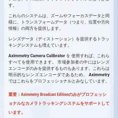
NDI 入力/出力設定
法
SMPTE 2110
OSC入力/出力設定
Aximmetryとの連携用にAP通信ENPSを設定
3D モデルのインポート
Live Syncを使用した相互的な編集
入力（バーチャルカメラ）
トラッキングカメラコンパウンド
カメラムーバーのマウス制御
Aximmetryでのトラッキングシステムの設定
カメラキャリブレーションの概念について
良いキーイングの要件
す。
キャリブレーションのテスト
混合カメラコンパウンド
仮想スタジオシーンの準備
Aximmetryシーン設定（AR）
マルチマシン設定
Aximmetry でのスクリプト作成の概要
カメラコンパウンド内の伝送トンネル
する
SMPTE 2110 入力/出力設定
Aximmetry インスタントシーンの使用方法
SRT
AximmetryでのOSCメッセージ
方法
マテリアル
ブループリントを使用した追加の制御
クロッピング
入力（トラッキングカメラ）
キーボードショートカット
基本キャリブレーター
シーン設定
キーイング
Aximmetry シーン設定（LED ウォール）
特定のトラッキングシステムの設定
ヴィネット補正が役立つ場合
入力の設定
Unrealシーン設定（AR）
大規模スタジオ環境でのマルチマシン
コマンドラインスイッチ
Aximmetryの内部構造
これらのシステムは、ズームやフォーカスデータと同
SRT
Streaming
DMXをAximmetryで使用する
PBR マテリアル
Aximmetry UEストックシーンの使用と編集
キーイング設定（バーチャルカメラ）
スタジオコントロールパネル
トランスフォーメーションギズモとシーン設
カメラキャリブレーター
基本ツール
アンティレイテンシー設定
3Dクリーンプレートジェネレーターの使用
Unreal シーン設定（LEDウォール）
入力コントロールボードの概要
高度な情報と機能
LEDウォールの設置
AR マスク
高度な情報と機能
フォーマット文字列
Aximmetryの内部構造の概要
チャートリアル
様に、トランスフォームデータ（つまり、位置や⽅向
ストリーミング（YouTube、Facebook、
定の編集
録画
DMXによるピクセルマッピング
ライティング
高度な情報と機能
バーチャルカメラコンパウンドでのビルボー
キーイング設定（トラッキングカメラ）
キャリブレーションのテスト
Indiemark/Glassmarkの使用
カメラとヘッドの変換
外部キーヤーとのAximmetryの使用
トラッキング対応カメラインプット
LEDウォール制御盤の概要
レンダリングからコントロールマシンへの動
デジタル拡張機能の設定
Aximmetryコンテンツ保護
イン・トゥ・アウト遅延
情報）の両⽅を提供します。
チュートリアルの概要
Twitchなど）
ド設定
カメラ追跡データの録画方法
AximmetryのUnrealにおける
注意事項
Elgato Stream Deckを使用してシーンを制御
ライトマップ
シーンコントロールパネル
画送信
追加ツール
Optitrack
PTZ カメラ
UnityでのAximmetryを外部キーヤーとして
シーン配置
LEDウォールの設置方法
デジタル拡張機能の設定
最終化
フローエディター
レンダリング設定
FAQ
Skype、Zoomその他のVoIPソフトウェア
VirtualScreen
レンズデータ（ディストーション）を提供するトラッ
する
バーチャルカメラコンパウンドのカメラコン
ビデオ録画と画像キャプチャ
シャドウ
トラッキングカメラビルボード：配置
使用する方法
Aximmetry によるマルチユーザー編集
HTC Vive設定
複数のカメラを1つのシーン内に配置する
仮想および物理LEDウォールの設置
ヴィネット補正
遅延
フローエディターの概要
オートメーション
機能
へのストリーミング
キングシステムも増えています。
トロールパネル
LevelでSceneを切り替える
Loupedeckコンソール/Razer Stream
平面反射
トラッキングカメラビルボード：影と光
Vanilla Unreal EngineでのAximmetryを外部
HTC Vive Mars設定
LEDウォールXコントロールパネル
LUT測定
単一マシンのLED設置
フローエディター
プレイリスト
シーケンス
スタジオオペレーター向け
Controllerを使用してシーンを制御する
バーチャルカメラの移動
FABからアセットを取得する方法
キーヤーとして使用する方法
パーティクルシステム
トラッキングカメラビルボード：反射
Aximmetry
Free-D システムの設定
スタジオ コントロール パネル
デジタル拡張調整
簡易マルチマシンLED設定
モジュール
シーケンサーとシーケンスエディター
Camera
Calibrator
を 使⽤すれば、これら
同期とGenlock
コンテンツクリエイター向け
MIDIをAximmetryで使用する
カメラシーケンサー
AX Scene Editor用サードパーティ製コー
すべてを使⽤できます。 市場参加者の中にはレンズ
最適化
トラッキングカメラビルボード：オクルージ
Vanishing Point Viper の使用
FRUSTUM（フラスタム）の調整
マルチマシンLED設置
ピン
Aximmetryにおけるレイテンシーと遅延（旧バ
コンテンツクリエイター向けの概要
ドプラグインのインストール方法
Aximmetryでのシリアルポートの使用
エンコーダのみを提供するものもあります。これらは
ョン
ネイティブエンジンにおける後処理
ージョン）
FILL調整
異なるプロダクションを別マシンで組み合わ
ピンデータタイプ
プロジェクトシステム、ファイルブラウザ、フ
AximmetryとUnreal Engineを組み合わせ
明⽰的なレンズエンコーダであるため、
AximmetryでのUDPとTCPの使用
Aximmetry
トラッキングカメラコンパウンドのカメラコ
ポスト処理効果
高度なグラフィックスタスク
せる
ァイル操作
コンパウンド
たRendering
ではこれらをプロフェッショナルとみなしています。
Viscaを使用してAximmetryからPTZカメラ
ントロールボード
トーンマッピング手法
出力とチャンネル、マルチGPU
特殊コンパウンド：コントロールボード
を制御する
画像シーケンスを動画として使用
特殊コンパウンド：ピンコレクター
重要：
Aximmetry Broadcast Edition
のみがプロフェッシ
Webサーバーを使用してWebブラウザから
シェーダーカテゴリと命名規則
特殊ピン名
Aximmetryをリモート制御する
ョナルなカメラトラッキングシステムをサポートして
新しいシェーダーの作成
データベース用のコレクション
AximmetryでのWebSocketとHTTPの使用
います。
Xbox ゲームコントローラーを使用したシー