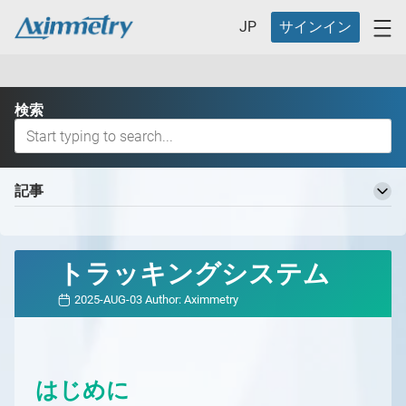
JP
サインイン
検索
記事
Aximmetry 知識ベースへようこそ
基本用語
トラッキングシステム
バーチャルプロダクションワークフロー
2025-AUG-03
Author:
Aximmetry
バーチャルプロダクションの定義とそのメリット
バーチャルプロダクション用の異なるスタジオ
バーチャルプロダクション用の異なるスタジオ
どのAximmetryが最適ですか？
の概要
どのAximmetryが最適か
対応ハードウェア
はじめに
スタジオ計画
Aximmetry エディション
対応ハードウェアの概要