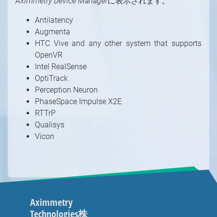
Aximmetry Device Manager
に表示されます。
Antilatency
Augmenta
HTC Vive and any other system that supports
OpenVR
Intel RealSense
OptiTrack
Perception Neuron
PhaseSpace Impulse X2E
RTTrP
Qualisys
Vicon
Aximmetry
Technologies株