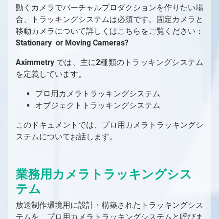
動くカメラでバーチャルプロダクションを作りたい場
グリーンスクリーン
Aximmetry レンダリング・コンポーネント
PC
合、トラッキングシステムは必須です。固定カメラと
LEDウォール
ソフトウェア環境
Aximmetry ソフトウェアパッケージ
プロフェッショナルカメラとオブジェクトトラ
移動カメラについて詳しくはこちらをご覧ください：
AR（拡張現実）
ッキングシステム
対応GPU
必要なライセンス数は？
Stationary
or
Moving Cameras?
トラッキングシステム
固定カメラか移動カメラか？
キャプチャカード
ソフトウェアバージョン履歴
Aximmetry
では、主に
2
種類のトラッキングシステム
インターフェース
Mac対応
を定義しています。
SDI
コントローラー
ワークステーションのシステム要件
NDI
コントローラー
Aximmetry の開始方法
プロ⽤カメラトラッキングシステム
HDMI
これから始めるAximmetry入門
オブジェクトトラッキングシステム
バーチャルプロダクション用の入力/出力の設定
Aximmetry を使用するユーザー
バーチャルプロダクション用の入力/出力の設定
トラッキング
このドキュメントでは、プロ⽤カメラトラッキングシ
の概要
Aximmetryのインストールする方法
トラッキングの概要
グラフィックとバーチャルアセットの取得
ステムについてお話します。
デバイスマッピング
Aximmetry Composer
トラッキングシステムとは何か、その用途は？
グラフィックとバーチャルアセットの取得の概
グリーンスクリーン制作
ビデオ
要
起動設定
Aximmetry Eye
トラッキングシステムの種類
グリーンスクリーン制作の概要
LEDウォール制作
業務⽤カメラトラッキングシス
ビデオ入力
外部コントローラー
ネイティブエンジンでのコンテンツ作成
プロジェクトルートフォルダー
Aximmetry Eye とは何か、およびその使用
Aximmetry Gateway
正しく設定されたトラッキングシステムとは？
バーチャルカメラワークフロー
目次（LEDウォールプロダクション）
ARプロダクション
方法
インターレースビデオ信号
HTTP経由でのAximmetryの外部制御
概要
テム
MOS
AX Scene Editorでのコンテンツ作成
ユーザーインターフェース
Aximmetry ゲートウェイの使用
スタジオ設定例（グリーンスクリーン、バー
Aximmetry Instant
トラッキングシステムユニットの設定
トラッキングカメラワークフロー
LEDウォール制作の概要
ARプロダクションの概要
マルチマシン環境
有線接続によるAximmetry Eyeの使い方
HDR 入力と出力
GPIO入力/出力設定
AximmetryでMOSを設定する方法
モデルの準備
AX Scene Editor 導入ガイド
チャルカメラ）
対応ファイル形式、エンコーダー、デコーダー
パネルの概要
Aximmetry Instant とは何ですか？
トラッキングシステムユニットの設定
スタジオ設定例（グリーンスクリーン、トラ
通信の設定
キーイング
LEDの活用事例
スタジオ設定例（AR）
マルチマシン環境の概要
OpenAI Compounds
放送制作環境⽤に設計・構築されたトラッキングシス
NDI
AximmetryでのGPIOの使用
ArionをAximmetryで使用するための設定
3D モデルのエクスポート
Unrealプロジェクトの準備
バーチャルカメラコンパウンド
ッキングカメラ）
フローエディターの基本
Aximmetry Instant Scene のインストール方
ファイアウォール設定
クロマスタジオ背景
キャリブレーション
Unreal Scene Setup (Green Screen)
LED 起動時の設定
ARカメラコンパウンド
スタジオ設定例（マルチマシン）
OpenAI Compounds
テムを、プロ⽤カメラトラッキングシステムと呼びま
Aximmetry でのスクリプト作成