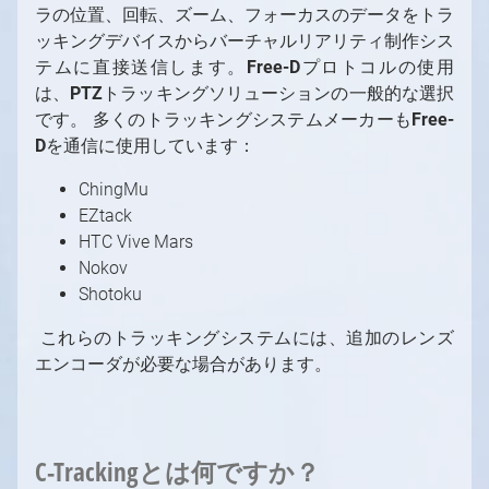
ラの位置、回転、ズーム、フォーカスのデータをトラ
ッキングデバイスからバーチャルリアリティ制作シス
テムに直接送信します。
F
r
ee-D
プロトコルの使⽤
は、
PTZ
トラッキングソリューションの⼀般的な選択
です。 多くのトラッキングシステムメーカーも
Free-
D
を通信に使⽤しています：
ChingMu
EZtack
HTC Vive Mars
Nokov
Shotoku
これらのトラッキングシステムには、追加のレンズ
エンコーダが必要な場合があります。
1
/
10
C-Trackingとは何ですか？