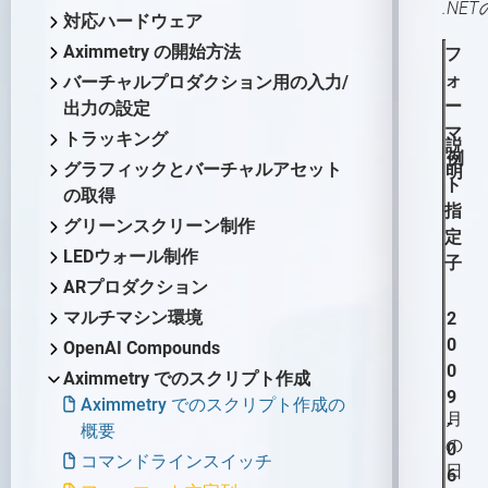
.N
なるスタジオの概要
どのAximmetryが最適か
対応ハードウェア
スタジオ計画
Aximmetry エディション
対応ハードウェアの概要
Aximmetry の開始方法
フ
グリーンスクリーン
Aximmetry レンダリング・コンポ
PC
これから始めるAximmetry入門
ォ
バーチャルプロダクション用の入力/
LEDウォール
ーネント
ソフトウェア環境
ー
出力の設定
プロフェッショナルカメラとオブ
Aximmetry を使用するユーザー
マ
AR（拡張現実）
Aximmetry ソフトウェアパッケー
ジェクトトラッキングシステム
バーチャルプロダクション用の入
対応GPU
トラッキング
Aximmetryのインストールする方
説
ッ
例
ジ
力/出力の設定の概要
トラッキングシステム
固定カメラか移動カメラか？
インターフェース
法
トラッキングの概要
キャプチャカード
グラフィックとバーチャルアセット
明
ト
必要なライセンス数は？
デバイスマッピング
SDI
の取得
コントローラー
Aximmetry Composer
トラッキングシステムとは何か、
Mac対応
指
ソフトウェアバージョン履歴
ビデオ
その用途は？
グラフィックとバーチャルアセッ
NDI
コントローラー
起動設定
グリーンスクリーン制作
Aximmetry Eye
ワークステーションのシステ
定
トの取得の概要
ビデオ入力
外部コントローラー
トラッキングシステムの種類
グリーンスクリーン制作の概要
ム要件
HDMI
プロジェクトルートフォルダ
Aximmetry Eye とは何か、お
LEDウォール制作
Aximmetry Gateway
子
ネイティブエンジンでのコンテン
ー
よびその使用方法
インターレースビデオ信号
HTTP経由でのAximmetryの外
MOS
正しく設定されたトラッキングシ
バーチャルカメラワークフロー
目次（LEDウォールプロダクショ
Aximmetry ゲートウェイの使
ARプロダクション
Aximmetry Instant
ツ作成
部制御
ステムとは？
ン）
ユーザーインターフェース
有線接続によるAximmetry Eye
用
HDR 入力と出力
AximmetryでMOSを設定する
スタジオ設定例（グリーンス
対応ファイル形式、エンコーダ
トラッキングカメラワークフロー
ARプロダクションの概要
Aximmetry Instant とは何です
マルチマシン環境
2
概要
AX Scene Editorでのコンテンツ作
の使い方
GPIO入力/出力設定
方法
クリーン、バーチャルカメ
ー、デコーダー
トラッキングシステムユニットの
LEDウォール制作の概要
パネルの概要
か？
NDI
スタジオ設定例（グリーンス
キーイング
スタジオ設定例（AR）
マルチマシン環境の概要
0
OpenAI Compounds
成
モデルの準備
ラ）
設定
AximmetryでのGPIOの使用
ArionをAximmetryで使用する
クリーン、トラッキングカメ
NDI 入力/出力設定
LEDの活用事例
フローエディターの基本
Aximmetry Instant Scene のイ
SMPTE 2110
クロマスタジオ背景
0
Unreal Scene Setup (Green
ARカメラコンパウンド
スタジオ設定例（マルチマシン）
OpenAI Compounds
Aximmetry でのスクリプト作成
AX Scene Editor 導入ガイド
ための設定
トラッキングシステムユニッ
3D モデルのエクスポート
バーチャルカメラコンパウン
ラ）
通信の設定
ンストール方法
OSC入力/出力設定
SMPTE 2110 入力/出力設
9
Screen)
LED 起動時の設定
カメラムーバーのマウス制御
SRT
良いキーイングの要件
Aximmetryシーン設定（AR）
マルチマシン設定
Aximmetry でのスクリプト作成の
トの設定
Unrealプロジェクトの準備
ド
月
Aximmetryとの連携用にAP通
ファイアウォール設定
3D モデルのインポート
トラッキングカメラコンパウ
定
-
キャリブレーション
Aximmetry インスタントシー
AximmetryでのOSCメッセージ
SRT
混合カメラコンパウンド
仮想スタジオシーンの準備
概要
キーボードショートカット
Streaming
キーイング
Unrealシーン設定（AR）
大規模スタジオ環境でのマルチマ
の
信ENPSを設定する
Live Syncを使用した相互的な
入力（バーチャルカメラ）
ンド
0
ンの使用方法
Aximmetryでのトラッキング
カメラキャリブレーションの
マテリアル
キャリブレーションのテスト
DMXをAximmetryで使用する
Aximmetry シーン設定（LED
ストリーミング
ヴィネット補正が役立つ場合
入力の設定
シン
コマンドラインスイッチ
トランスフォーメーションギ
録画
3Dクリーンプレートジェネレ
AR マスク
日
編集
6
システムの設定方法
概念について
クロッピング
入力（トラッキングカメラ）
シーン設定
PBR マテリアル
ウォール）
（YouTube、Facebook、
特定のトラッキングシステムの設
ズモとシーン設定の編集
DMXによるピクセルマッピン
ーターの使用
入力コントロールボードの概
カメラ追跡データの録画方