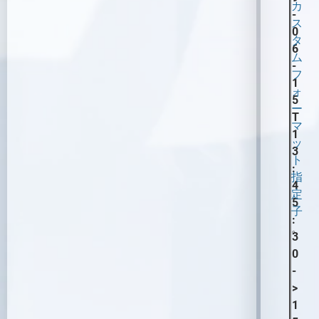
カ
HTTPの使用
ブラウザ、ファイル操作
-
ス
Xbox ゲームコントローラーを
0
出力とチャンネル、マルチGPU
タ
使用したシーンの制御
6
画像シーケンスを動画として使用
ム
-
X-Keysを使用したシーンの制
シェーダーカテゴリと命名規則
フ
1
御
ォ
新しいシェーダーの作成
5
ー
T
マ
1
ッ
3
ト
:
指
4
定
5
子
:
。
3
0
-
>
1