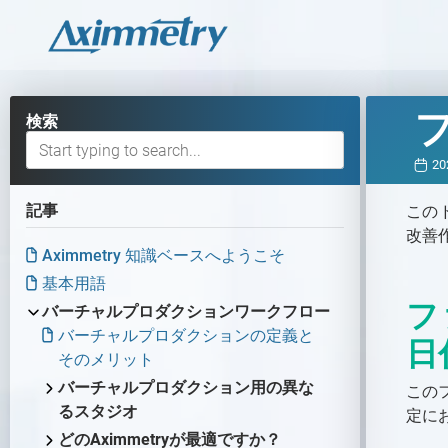
検索
20
記事
この
改善
Aximmetry 知識ベースへようこそ
基本用語
フ
バーチャルプロダクションワークフロー
バーチャルプロダクションの定義と
日
そのメリット
バーチャルプロダクション用の異な
この
るスタジオ
定に
バーチャルプロダクション用の異
どのAximmetryが最適ですか？