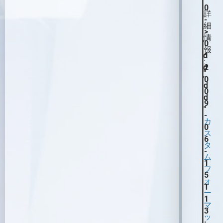
0
詳
-
細
>
情
"
0
報
d
1
:
d
2
"
"
0
d
0
d
9
"
-
カ
0
ス
6
タ
-
ム
1
フ
5
ォ
T
ー
1
マ
3
ッ
: