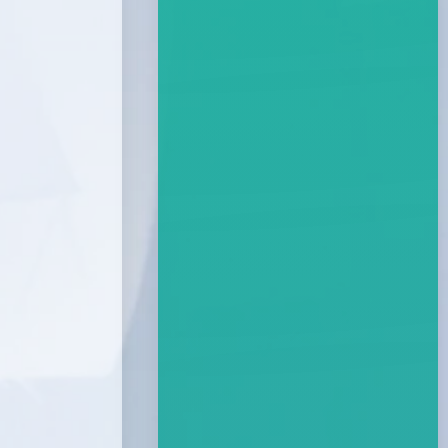
1
/
10