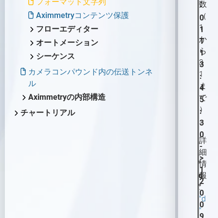
LEDウォールの設置
高度な情報と機能
フォーマット文字列
数
-
ブループリントを使用した追
基本キャリブレーター
キーイング設定（バーチャル
スタジオコントロールパネル
Twitchなど）
定
グ
基本ツール
ライティング
Unreal シーン設定（LEDウォ
要
法
注意事項
外部キーヤーとのAximmetry
LEDウォール制御盤の概要
レンダリングからコントロー
デジタル拡張機能の設定
Aximmetryコンテンツ保護
（
0
加の制御
カメラ）
カメラキャリブレーター
アンティレイテンシー設定
キーイング設定（トラッキン
ール）
Skype、Zoomその他の
高度な情報と機能
Elgato Stream Deckを使用して
キャリブレーションのテスト
ライトマップ
の使用
トラッキング対応カメライン
ルマシンへの動画送信
ビデオ録画と画像キャプチ
LEDウォールの設置方法
デジタル拡張機能の設定
1
最終化
フローエディター
1
Aximmetry UEストックシーン
バーチャルカメラコンパウン
グカメラ）
VoIPソフトウェアへのスト
シーンを制御する
Indiemark/Glassmarkの使用
カメラとヘッドの変換
プット
ャ
追加ツール
シャドウ
UnityでのAximmetryを外部キ
Aximmetry によるマルチユー
か
仮想および物理LEDウォールの
ヴィネット補正
遅延
フローエディターの概要
T
オートメーション
の使用と編集
ドでのビルボード設定
リーミング
シーンコントロールパネル
Loupedeckコンソール/Razer
Optitrack
PTZ カメラ
ーヤーとして使用する方法
シーン配置
ザー編集
ら
平面反射
設置
1
LUT測定
単一マシンのLED設置
フローエディター
プレイリスト
シーケンス
高度な情報と機能
バーチャルカメラコンパウン
Stream Controllerを使用して
トラッキングカメラビルボー
3
HTC Vive設定
Vanilla Unreal Engineでの
複数のカメラを1つのシーン内
3
パーティクルシステム
LEDウォールXコントロールパ
デジタル拡張調整
簡易マルチマシンLED設定
モジュール
シーケンサーとシーケンスエ
AximmetryのUnrealにおけ
カメラコンパウンド内の伝送トンネ
ドのカメラコントロールパネ
シーンを制御する
ド：配置
1
Aximmetryを外部キーヤーと
に配置する
:
HTC Vive Mars設定
ネル
最適化
ディター
マルチマシンLED設置
ピン
るVirtualScreen
ル
ル
ま
MIDIをAximmetryで使用する
トラッキングカメラビルボー
して使用する方法
4
Free-D システムの設定
スタジオ コントロール パネル
ネイティブエンジンにおける
異なるプロダクションを別マ
ピンデータタイプ
LevelでSceneを切り替える
Aximmetryの内部構造
バーチャルカメラの移動
で
ド：影と光
5
Aximmetryでのシリアルポー
Vanishing Point Viper の使用
後処理
FRUSTUM（フラスタム）の調
シンで組み合わせる
Aximmetryの内部構造の概要
コンパウンド
FABからアセットを取得す
）
カメラシーケンサー
:
チャートリアル
トの使用
トラッキングカメラビルボー
整
ポスト処理効果
高度なグラフィックスタスク
る方法
。
イン・トゥ・アウト遅延
特殊コンパウンド：コントロ
3
チュートリアルの概要
ド：反射
AximmetryでのUDPとTCPの使
FILL調整
トーンマッピング手法
ールボード
AX Scene Editor用サードパ
0
レンダリング設定
FAQ
用
トラッキングカメラビルボー
詳
ーティ製コードプラグイン
-
特殊コンパウンド：ピンコレ
ド：オクルージョン
機能
Viscaを使用してAximmetryか
細
のインストール方法
>
クター
らPTZカメラを制御する
トラッキングカメラコンパウ
"
情
スタジオオペレーター向け
1
AximmetryとUnreal Engine
特殊ピン名
ンドのカメラコントロールボ
d
報
同期とGenlock
Webサーバーを使用してWeb
コンテンツクリエイター向け
2
を組み合わせたRendering
ード
データベース用のコレクショ
"
:
ブラウザからAximmetryをリ
Aximmetryにおけるレイテンシー
コンテンツクリエイター向けの概
0
ン
"d
モート制御する
と遅延（旧バージョン）
要
0
"
AximmetryでのWebSocketと
プロジェクトシステム、ファイル
9