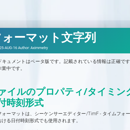
フォーマット文字列
25-AUG-16
Author:
Aximmetry
ドキュメントはベータ版です。記載されている情報は正確で
作業中です。
ァイルのプロパティ/タイミン
付時刻形式
フォーマットは、シーケンサーエディター/TimF - タイムフォ
おける日付時刻形式でも使用されます。