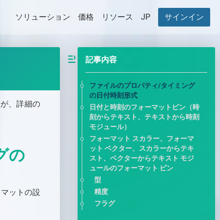
ソリューション
価格
リソース
JP
サインイン
記事内容
ファイルのプロパティ/タイミング
の日付時刻形式
すが、詳細の
日付と時刻のフォーマットピン（時
刻からテキスト、テキストから時刻
モジュール）
フォーマット スカ
ラー、フォーマ
グの
ット ベクター、スカラーからテキ
スト、ベクターからテキスト モジ
ュールのフォーマット ピン
型
ーマットの設
精度
フラグ