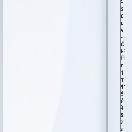
5
2
0
0
9
-
月
0
の
6
日
-
、
0
0
1
1
T
か
1
ら
3
3
:
1
4
ま
5
で
:
。
3