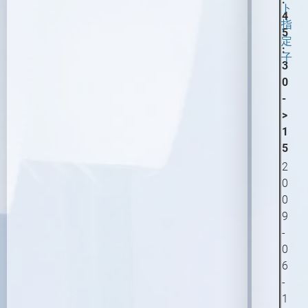
ト
4
指
5
定
:
子
3
0
-
>
1
5
2
0
0
9
-
0
6
-
1