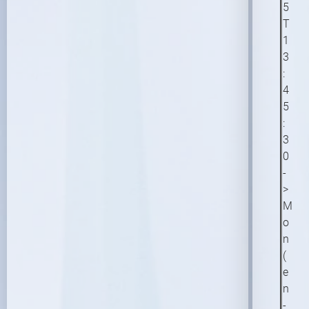
5
T
1
3
:
4
5
:
3
0
-
>
M
o
n
(
e
n
-