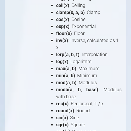
ceil(x)
: Ceiling
clamp(x, a, b)
: Clamp
cos(x)
: Cosine
exp(x)
: Exponential
floor(x)
: Floor
inv(x)
: Inverse, calculated as 1 -
x
lerp(a, b, f)
: Interpolation
log(x)
: Logarithm
max(a, b)
: Maximum
min(a, b)
: Minimum
mod(a, b)
: Modulus
modb(a, b, base)
: Modulus
with base
rec(x)
: Reciprocal, 1 / x
round(x)
: Round
sin(x)
: Sine
sqr(x)
: Square