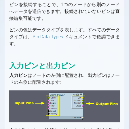
ピンを接続することで、1つのノードから別のノード
グリーンスクリーン
Aximmetry レンダリング・コンポーネント
PC
これから始めるAximmetry入門
バーチャルプロダクション用の入力/出力の設定
へデータを送信できます。接続されていないピンは直
LEDウォール
ソフトウェア環境
Aximmetry ソフトウェアパッケージ
プロフェッショナルカメラとオブジェクトトラ
Aximmetry を使用するユーザー
バーチャルプロダクション用の入力/出力の設定
トラッキング
接編集可能です。
AR（拡張現実）
ッキングシステム
の概要
対応GPU
必要なライセンス数は？
Aximmetryのインストールする方法
トラッキングの概要
グラフィックとバーチャルアセットの取得
トラッキングシステム
ピンの色はデータタイプを表します。すべてのデータ
固定カメラか移動カメラか？
インターフェース
デバイスマッピング
キャプチャカード
ソフトウェアバージョン履歴
Aximmetry Composer
トラッキングシステムとは何か、その用途は？
グラフィックとバーチャルアセットの取得の概
グリーンスクリーン制作
タイプは、
SDI
Pin Data Types
ドキュメントで確認できま
コントローラー
ビデオ
要
Mac対応
起動設定
Aximmetry Eye
トラッキングシステムの種類
グリーンスクリーン制作の概要
LEDウォール制作
す。
NDI
コントローラー
ビデオ入力
外部コントローラー
ネイティブエンジンでのコンテンツ作成
ワークステーションのシステム要件
プロジェクトルートフォルダー
Aximmetry Eye とは何か、およびその使用
Aximmetry Gateway
正しく設定されたトラッキングシステムとは？
バーチャルカメラワークフロー
目次（LEDウォールプロダクション）
ARプロダクション
HDMI
方法
インターレースビデオ信号
HTTP経由でのAximmetryの外部制御
概要
MOS
AX Scene Editorでのコンテンツ作成
ユーザーインターフェース
Aximmetry ゲートウェイの使用
スタジオ設定例（グリーンスクリーン、バー
Aximmetry Instant
トラッキングシステムユニットの設定
トラッキングカメラワークフロー
LEDウォール制作の概要
ARプロダクションの概要
マルチマシン環境
有線接続によるAximmetry Eyeの使い方
HDR 入力と出力
GPIO入力/出力設定
AximmetryでMOSを設定する方法
モデルの準備
AX Scene Editor 導入ガイド
チャルカメラ）
対応ファイル形式、エンコーダー、デコーダー
パネルの概要
Aximmetry Instant とは何ですか？
トラッキングシステムユニットの設定
スタジオ設定例（グリーンスクリーン、トラ
入力ピンと出力ピン
通信の設定
キーイング
LEDの活用事例
スタジオ設定例（AR）
マルチマシン環境の概要
OpenAI Compounds
NDI
AximmetryでのGPIOの使用
ArionをAximmetryで使用するための設定
3D モデルのエクスポート
Unrealプロジェクトの準備
バーチャルカメラコンパウンド
ッキングカメラ）
フローエディターの基本
Aximmetry Instant Scene のインストール方
ファイアウォール設定
クロマスタジオ背景
キャリブレーション
Unreal Scene Setup (Green Screen)
LED 起動時の設定
ARカメラコンパウンド
スタジオ設定例（マルチマシン）
OpenAI Compounds
Aximmetry でのスクリプト作成
入力ピン
はノードの左側に配置され、
出力ピン
はノー
NDI 入力/出力設定
法
SMPTE 2110
OSC入力/出力設定
Aximmetryとの連携用にAP通信ENPSを設定
3D モデルのインポート
Live Syncを使用した相互的な編集
入力（バーチャルカメラ）
トラッキングカメラコンパウンド
カメラムーバーのマウス制御
Aximmetryでのトラッキングシステムの設定
カメラキャリブレーションの概念について
良いキーイングの要件
キャリブレーションのテスト
混合カメラコンパウンド
仮想スタジオシーンの準備
Aximmetryシーン設定（AR）
マルチマシン設定
Aximmetry でのスクリプト作成の概要
ドの右側に配置されます:
する
SMPTE 2110 入力/出力設定
Aximmetry インスタントシーンの使用方法
SRT
AximmetryでのOSCメッセージ
方法
マテリアル
ブループリントを使用した追加の制御
クロッピング
入力（トラッキングカメラ）
キーボードショートカット
基本キャリブレーター
シーン設定
キーイング
Aximmetry シーン設定（LED ウォール）
特定のトラッキングシステムの設定
ヴィネット補正が役立つ場合
入力の設定
Unrealシーン設定（AR）
大規模スタジオ環境でのマルチマシン
コマンドラインスイッチ
SRT
Streaming
DMXをAximmetryで使用する
PBR マテリアル
Aximmetry UEストックシーンの使用と編集
キーイング設定（バーチャルカメラ）
スタジオコントロールパネル
トランスフォーメーションギズモとシーン設
カメラキャリブレーター
基本ツール
アンティレイテンシー設定
3Dクリーンプレートジェネレーターの使用
Unreal シーン設定（LEDウォール）
入力コントロールボードの概要
高度な情報と機能
LEDウォールの設置
AR マスク
高度な情報と機能
フォーマット文字列
ストリーミング（YouTube、Facebook、
定の編集
録画
DMXによるピクセルマッピング
ライティング
高度な情報と機能
バーチャルカメラコンパウンドでのビルボー
キーイング設定（トラッキングカメラ）
キャリブレーションのテスト
Indiemark/Glassmarkの使用
カメラとヘッドの変換
外部キーヤーとのAximmetryの使用
トラッキング対応カメラインプット
LEDウォール制御盤の概要
レンダリングからコントロールマシンへの動
デジタル拡張機能の設定
Aximmetryコンテンツ保護
Twitchなど）
ド設定
カメラ追跡データの録画方法
AximmetryのUnrealにおける
注意事項
Elgato Stream Deckを使用してシーンを制御
ライトマップ
シーンコントロールパネル
画送信
追加ツール
Optitrack
PTZ カメラ
UnityでのAximmetryを外部キーヤーとして
シーン配置
LEDウォールの設置方法
デジタル拡張機能の設定
最終化
フローエディター
Skype、Zoomその他のVoIPソフトウェア
VirtualScreen
する
バーチャルカメラコンパウンドのカメラコン
ビデオ録画と画像キャプチャ
シャドウ
トラッキングカメラビルボード：配置
使用する方法
Aximmetry によるマルチユーザー編集
HTC Vive設定
複数のカメラを1つのシーン内に配置する
仮想および物理LEDウォールの設置
ヴィネット補正
遅延
フローエディターの概要
へのストリーミング
トロールパネル
LevelでSceneを切り替える
Loupedeckコンソール/Razer Stream
平面反射
トラッキングカメラビルボード：影と光
Vanilla Unreal EngineでのAximmetryを外部
HTC Vive Mars設定
LEDウォールXコントロールパネル
LUT測定
単一マシンのLED設置
フローエディター