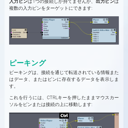
入力ピン
は1つの接続しか持てませんが、
出力ピン
は
Controllerを使用してシーンを制御する
バーチャルカメラの移動
FABからアセットを取得する方法
キーヤーとして使用する方法
パーティクルシステム
トラッキングカメラビルボード：反射
Free-D システムの設定
スタジオ コントロール パネル
デジタル拡張調整
簡易マルチマシンLED設定
モジュール
複数の入力ピンをターゲットにできます:
MIDIをAximmetryで使用する
カメラシーケンサー
AX Scene Editor用サードパーティ製コー
最適化
トラッキングカメラビルボード：オクルージ
Vanishing Point Viper の使用
FRUSTUM（フラスタム）の調整
マルチマシンLED設置
ピン
ドプラグインのインストール方法
Aximmetryでのシリアルポートの使用
ョン
ネイティブエンジンにおける後処理
FILL調整
異なるプロダクションを別マシンで組み合わ
ピンデータタイプ
AximmetryとUnreal Engineを組み合わせ
AximmetryでのUDPとTCPの使用
トラッキングカメラコンパウンドのカメラコ
ポスト処理効果
高度なグラフィックスタスク
せる
コンパウンド
たRendering
Viscaを使用してAximmetryからPTZカメラ
ントロールボード
トーンマッピング手法
特殊コンパウンド：コントロールボード
を制御する
特殊コンパウンド：ピンコレクター
Webサーバーを使用してWebブラウザから
特殊ピン名
Aximmetryをリモート制御する
ピーキング
データベース用のコレクション
AximmetryでのWebSocketとHTTPの使用
オートメーション
Xbox ゲームコントローラーを使用したシー
ピーキングは、接続を通じて転送されている情報また
プレイリスト
シーケンス
ンの制御
はデータ、またはピンに存在するデータを表示しま
シーケンサーとシーケンスエディター
す。
X-Keysを使用したシーンの制御
カメラコンパウンド内の伝送トンネル
Aximmetryの内部構造
これを行うには、CTRLキーを押したままマウスカー
Aximmetryの内部構造の概要
ソルをピンまたは接続の上に移動します:
チャートリアル
イン・トゥ・アウト遅延
チュートリアルの概要
レンダリング設定
FAQ
機能