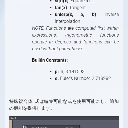
sqrt(x)
: Square root
tan(x)
: Tangent
unlerp(x, a, b)
: Inverse
interpolation
NOTE: Functions are computed first within
expressions, trigonometric functions
operate in degrees, and functions can be
used without parentheses.
Builtin Constants:
pi
: π, 3.141593
e:
Euler's Number, 2.718282
特殊複合体:
式
は編集可能な式を使用可能にし、追加
の機能を提供します。