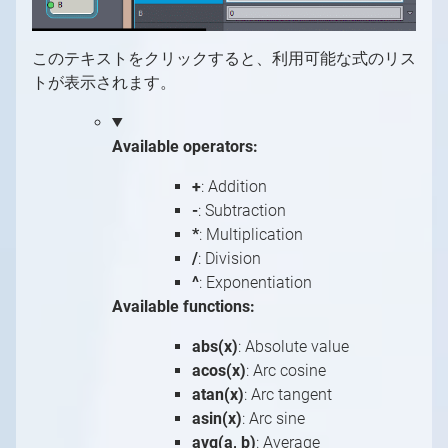
このテキストをクリックすると、利用可能な式のリス
トが表示されます。
Available operators:
+
: Addition
-
: Subtraction
*
: Multiplication
/
: Division
^
: Exponentiation
Available functions:
abs(x)
: Absolute value
acos(x)
: Arc cosine
atan(x)
: Arc tangent
asin(x)
: Arc sine
avg(a, b)
: Average