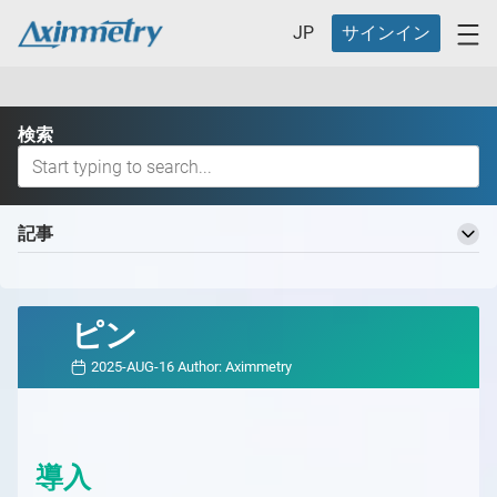
JP
サインイン
検索
記事
Aximmetry 知識ベースへようこそ
基本用語
ピン
バーチャルプロダクションワークフロー
2025-AUG-16
Author:
Aximmetry
バーチャルプロダクションの定義とそのメリット
バーチャルプロダクション用の異なるスタジオ
バーチャルプロダクション用の異なるスタジオ
どのAximmetryが最適ですか？
の概要
どのAximmetryが最適か
対応ハードウェア
導入
スタジオ計画
Aximmetry エディション
対応ハードウェアの概要
Aximmetry の開始方法