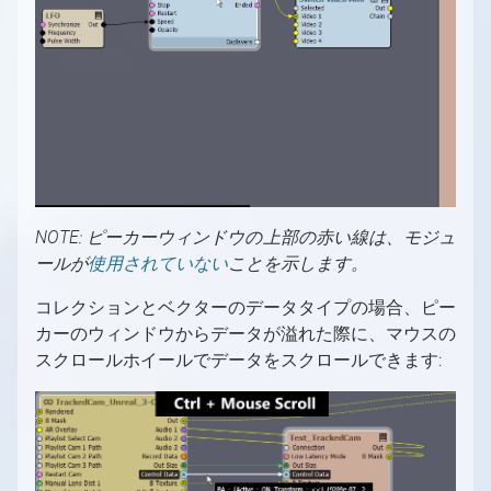
スタジオオペレーター向け
同期とGenlock
コンテンツクリエイター向け
Aximmetryにおけるレイテンシーと遅延（旧バ
コンテンツクリエイター向けの概要
ージョン）
プロジェクトシステム、ファイルブラウザ、フ
ァイル操作
出力とチャンネル、マルチGPU
画像シーケンスを動画として使用
シェーダーカテゴリと命名規則
NOTE: ピーカーウィンドウの上部の赤い線は、モジュ
ールが
使用されていない
ことを示します。
新しいシェーダーの作成
コレクションとベクターのデータタイプの場合、ピー
カーのウィンドウからデータが溢れた際に、マウスの
スクロールホイールでデータをスクロールできます: