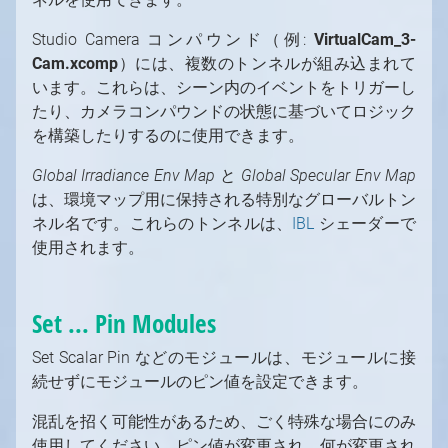
Studio Camera
コンパウンド（例:
VirtualCam_3-
Cam.xcomp
）には、複数のトンネルが組み込まれて
います。これらは、シーン内のイベントをトリガーし
たり、カメラコンパウンドの状態に基づいてロジック
を構築したりするのに使用できます。
Global Irradiance Env Map
と
Global Specular Env Map
は、環境マップ用に保持される特別なグローバルトン
ネル名です。これらのトンネルは、
IBL
シェーダーで
使用されます。
厳密に必要なクッキー
機能性クッキー（推奨）
Set ... Pin Modules
分析およびマーケティング用クッキー（推奨）
Set Scalar Pin などのモジュールは、モジュールに接
クッキーポリシー
続せずにモジュールのピン値を設定できます。
すべて承諾
選択を確定
混乱を招く可能性があるため、ごく特殊な場合にのみ
使用してください。ピン値が変更され、何が変更され