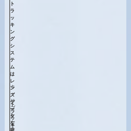
ト
ラ
ッ
キ
ン
グ
シ
ス
テ
ム
は
レ
キ
ン
ャ
ズ
リ
デ
ト
ブ
ー
ラ
レ
タ
ッ
ー
を
キ
シ
提