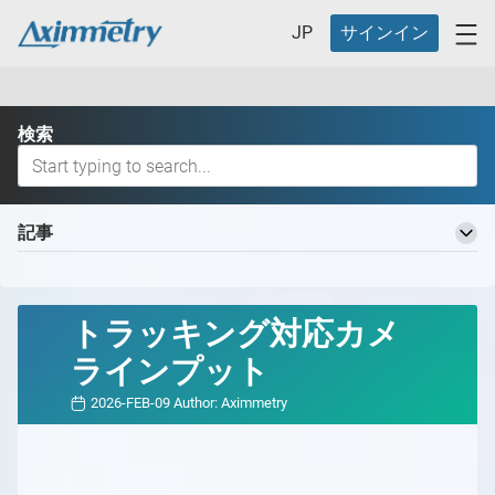
JP
サインイン
検索
記事
Aximmetry 知識ベースへようこそ
基本用語
トラッキング対応カメ
バーチャルプロダクションワークフロー
ラインプット
バーチャルプロダクションの定義とそのメリット
バーチャルプロダクション用の異なるスタジオ
2026-FEB-09
Author:
Aximmetry
バーチャルプロダクション用の異なるスタジオ
どのAximmetryが最適ですか？
の概要
どのAximmetryが最適か
対応ハードウェア
スタジオ計画
Aximmetry エディション
対応ハードウェアの概要
Aximmetry の開始方法