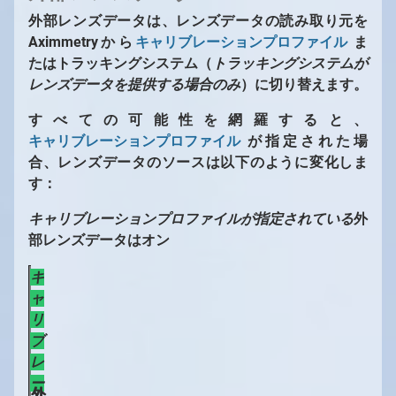
外部レンズデータは、レンズデータの読み取り元を
Aximmetryから
キャリブレーションプロファイル
ま
たはトラッキングシステム（
トラッキングシステムが
レンズデータを提供する場合のみ
）に切り替えます。
すべての可能性を網羅すると、
キャリブレーションプロファイル
が指定された場
合、レンズデータのソースは以下のように変化しま
す：
キャリブレーションプロファイルが指定されている
外
部レンズデータはオン
キ
ャ
リ
ブ
レ
ー
外
外