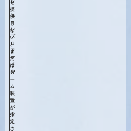
レ
レ
を
ー
ー
提
シ
シ
供
ョ
ョ
し
ン
ン
な
プ
プ
い
ロ
ロ
、
フ
フ
ま
ァ
ァ
た
イ
イ
は
ル
ル
ズ
ー
厳密に必要なクッキー
ム
機能性クッキー（推奨）
装
分析およびマーケティング用クッキー（推奨）
置
が
クッキーポリシー
指
すべて承諾
選択を確定
定
さ