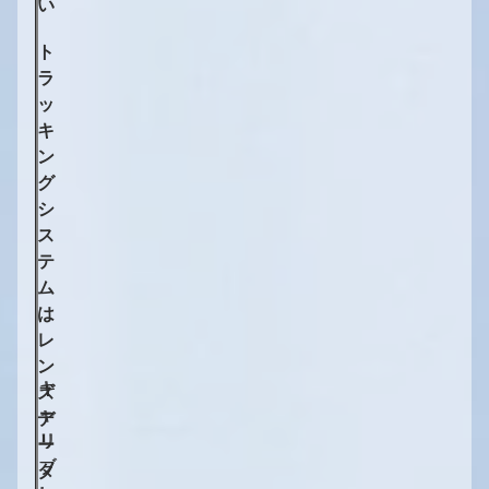
い
ト
ラ
ッ
キ
ン
グ
シ
ス
テ
ム
は
レ
ン
キ
キ
ズ
ャ
ャ
デ
リ
リ
ー
ブ
ブ
タ