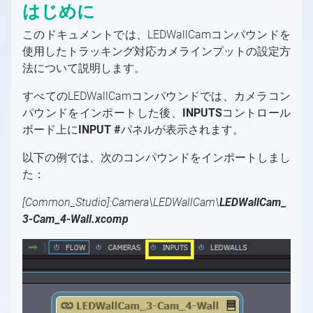
はじめに
グリーンスクリーン
Aximmetry レンダリング・コンポーネント
PC
これから始めるAximmetry入門
バーチャルプロダクション用の入力/出力の設定
LEDウォール
ソフトウェア環境
このドキュメントでは、LEDWallCamコンパウンドを
Aximmetry ソフトウェアパッケージ
プロフェッショナルカメラとオブジェクトトラ
Aximmetry を使用するユーザー
バーチャルプロダクション用の入力/出力の設定
トラッキング
使用したトラッキング対応カメラインプットの設定方
AR（拡張現実）
ッキングシステム
の概要
対応GPU
必要なライセンス数は？
Aximmetryのインストールする方法
トラッキングの概要
グラフィックとバーチャルアセットの取得
法について説明します。
トラッキングシステム
固定カメラか移動カメラか？
インターフェース
デバイスマッピング
キャプチャカード
ソフトウェアバージョン履歴
Aximmetry Composer
トラッキングシステムとは何か、その用途は？
グラフィックとバーチャルアセットの取得の概
グリーンスクリーン制作
SDI
コントローラー
ビデオ
要
Mac対応
起動設定
Aximmetry Eye
トラッキングシステムの種類
グリーンスクリーン制作の概要
すべてのLEDWallCamコンパウンドでは、カメラコン
LEDウォール制作
NDI
コントローラー
ビデオ入力
外部コントローラー
ネイティブエンジンでのコンテンツ作成
ワークステーションのシステム要件
プロジェクトルートフォルダー
Aximmetry Eye とは何か、およびその使用
パウンドをインポートした後、
INPUTS
コントロール
Aximmetry Gateway
正しく設定されたトラッキングシステムとは？
バーチャルカメラワークフロー
目次（LEDウォールプロダクション）
HDMI
方法
インターレースビデオ信号
HTTP経由でのAximmetryの外部制御
概要
ボード上に
INPUT #
パネルが表示されます。
MOS
AX Scene Editorでのコンテンツ作成
ユーザーインターフェース
Aximmetry ゲートウェイの使用
スタジオ設定例（グリーンスクリーン、バー
Aximmetry Instant
トラッキングシステムユニットの設定
トラッキングカメラワークフロー
LEDウォール制作の概要
有線接続によるAximmetry Eyeの使い方
HDR 入力と出力
GPIO入力/出力設定
AximmetryでMOSを設定する方法
モデルの準備
AX Scene Editor 導入ガイド
チャルカメラ）
対応ファイル形式、エンコーダー、デコーダー
パネルの概要
Aximmetry Instant とは何ですか？
トラッキングシステムユニットの設定
スタジオ設定例（グリーンスクリーン、トラ
通信の設定
キーイング
LEDの活用事例
以下の例では、次のコンパウンドをインポートしまし
NDI
AximmetryでのGPIOの使用
ArionをAximmetryで使用するための設定
3D モデルのエクスポート
Unrealプロジェクトの準備
バーチャルカメラコンパウンド
ッキングカメラ）
フローエディターの基本
Aximmetry Instant Scene のインストール方
ファイアウォール設定
クロマスタジオ背景
キャリブレーション
Unreal Scene Setup (Green Screen)
LED 起動時の設定
た：
NDI 入力/出力設定
法
SMPTE 2110
OSC入力/出力設定
Aximmetryとの連携用にAP通信ENPSを設定
3D モデルのインポート
Live Syncを使用した相互的な編集
入力（バーチャルカメラ）
トラッキングカメラコンパウンド
カメラムーバーのマウス制御
Aximmetryでのトラッキングシステムの設定
カメラキャリブレーションの概念について
良いキーイングの要件
キャリブレーションのテスト
混合カメラコンパウンド
仮想スタジオシーンの準備
[Common_Studio]:Camera\LEDWallCam\
LEDWallCam_
する
SMPTE 2110 入力/出力設定
Aximmetry インスタントシーンの使用方法
SRT
AximmetryでのOSCメッセージ
方法
マテリアル
ブループリントを使用した追加の制御
クロッピング
入力（トラッキングカメラ）
キーボードショートカット
基本キャリブレーター
シーン設定
キーイング
Aximmetry シーン設定（LED ウォール）
特定のトラッキングシステムの設定
ヴィネット補正が役立つ場合
入力の設定
3-Cam_4-Wall.xcomp
SRT
Streaming
DMXをAximmetryで使用する
PBR マテリアル
Aximmetry UEストックシーンの使用と編集
キーイング設定（バーチャルカメラ）
スタジオコントロールパネル
トランスフォーメーションギズモとシーン設
カメラキャリブレーター
基本ツール
アンティレイテンシー設定
3Dクリーンプレートジェネレーターの使用
Unreal シーン設定（LEDウォール）
入力コントロールボードの概要
高度な情報と機能
ストリーミング（YouTube、Facebook、
定の編集
録画
DMXによるピクセルマッピング
ライティング
高度な情報と機能
バーチャルカメラコンパウンドでのビルボー
キーイング設定（トラッキングカメラ）
キャリブレーションのテスト
Indiemark/Glassmarkの使用
カメラとヘッドの変換
外部キーヤーとのAximmetryの使用
トラッキング対応カメラインプット
Twitchなど）
ド設定
カメラ追跡データの録画方法
AximmetryのUnrealにおける
注意事項
Elgato Stream Deckを使用してシーンを制御
ライトマップ
シーンコントロールパネル
追加ツール
Optitrack
PTZ カメラ
UnityでのAximmetryを外部キーヤーとして
シーン配置
Skype、Zoomその他のVoIPソフトウェア
VirtualScreen
する
バーチャルカメラコンパウンドのカメラコン
ビデオ録画と画像キャプチャ
シャドウ
トラッキングカメラビルボード：配置
使用する方法
HTC Vive設定
複数のカメラを1つのシーン内に配置する
へのストリーミング
トロールパネル
LevelでSceneを切り替える
Loupedeckコンソール/Razer Stream
平面反射
トラッキングカメラビルボード：影と光
Vanilla Unreal EngineでのAximmetryを外部
HTC Vive Mars設定
LEDウォールの設置