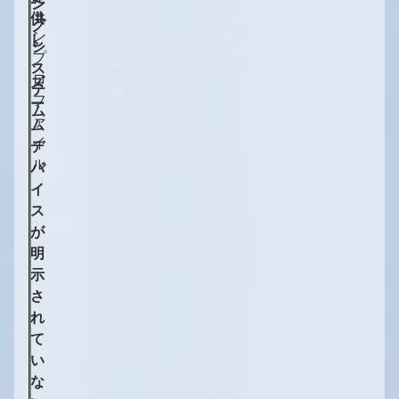
ン
ョ
供
グ
ン
し
シ
プ
、
ス
ロ
ズ
テ
フ
ー
ム
ァ
ム
イ
デ
ル
バ
イ
ス
が
明
示
さ
れ
て
い
な