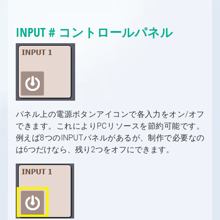
ァイル操作
コンパウンド
出力とチャンネル、マルチGPU
特殊コンパウンド：コントロールボード
INPUT # コントロールパネル
画像シーケンスを動画として使用
特殊コンパウンド：ピンコレクター
シェーダーカテゴリと命名規則
特殊ピン名
新しいシェーダーの作成
データベース用のコレクション
パネル上の電源ボタンアイコンで各入力をオン/オフ
できます。これによりPCリソースを節約可能です。
例えば8つのINPUTパネルがあるが、制作で必要なの
は6つだけなら、残り2つをオフにできます。