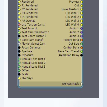
Controllerを使用してシーンを制御する
バーチャルカメラの移動
FABからアセットを取得する方法
キーヤーとして使用する方法
パーティクルシステム
トラッキングカメラビルボード：反射
Free-D システムの設定
LEDウォール制御盤の概要
デジタル拡張機能の設定
MIDIをAximmetryで使用する
カメラシーケンサー
AX Scene Editor用サードパーティ製コー
最適化
トラッキングカメラビルボード：オクルージ
Vanishing Point Viper の使用
LEDウォールの設置方法
デジタル拡張機能の設定
最終化
ドプラグインのインストール方法
Aximmetryでのシリアルポートの使用
ョン
ネイティブエンジンにおける後処理
仮想および物理LEDウォールの設置
ヴィネット補正
遅延
ARプロダクション
AximmetryとUnreal Engineを組み合わせ
AximmetryでのUDPとTCPの使用
トラッキングカメラコンパウンドのカメラコ
ポスト処理効果
高度なグラフィックスタスク
LEDウォールXコントロールパネル
LUT測定
単一マシンのLED設置
ARプロダクションの概要
マルチマシン環境
たRendering
Viscaを使用してAximmetryからPTZカメラ
ントロールボード
トーンマッピング手法
スタジオ コントロール パネル
デジタル拡張調整
簡易マルチマシンLED設定
スタジオ設定例（AR）
マルチマシン環境の概要
OpenAI Compounds
を制御する
FRUSTUM（フラスタム）の調整
マルチマシンLED設置
ARカメラコンパウンド
スタジオ設定例（マルチマシン）
OpenAI Compounds
Aximmetry でのスクリプト作成
Webサーバーを使用してWebブラウザから
FILL調整
異なるプロダクションを別マシンで組み合わ
Aximmetryシーン設定（AR）
マルチマシン設定
Aximmetry でのスクリプト作成の概要
カメラコンパウンド内の伝送トンネル
Aximmetryをリモート制御する
せる
Unrealシーン設定（AR）
大規模スタジオ環境でのマルチマシン
コマンドラインスイッチ
Aximmetryの内部構造
AximmetryでのWebSocketとHTTPの使用
AR マスク
高度な情報と機能
フォーマット文字列
Aximmetryの内部構造の概要
Xbox ゲームコントローラーを使用したシー
チャートリアル
レンダリングからコントロールマシンへの動
Aximmetryコンテンツ保護
イン・トゥ・アウト遅延
ンの制御
チュートリアルの概要
画送信
フローエディター
レンダリング設定
X-Keysを使用したシーンの制御
FAQ
Aximmetry によるマルチユーザー編集
フローエディターの概要
オートメーション
機能
フローエディター
プレイリスト
シーケンス
スタジオオペレーター向け
モジュール
シーケンサーとシーケンスエディター
同期とGenlock
コンテンツクリエイター向け
ピン
Aximmetryにおけるレイテンシーと遅延（旧バ
コンテンツクリエイター向けの概要
ージョン）
ピンデータタイプ
プロジェクトシステム、ファイルブラウザ、フ