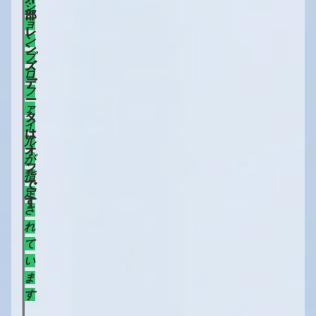
シ
部
部
ョ
レ
レ
ン
ン
ン
プ
ズ
ズ
ロ
デ
デ
フ
ー
ー
ァ
タ
タ
イ
は
は
ル
オ
オ
が
ン
フ
指
で
で
定
す
す
さ
れ
て
い
ま
す