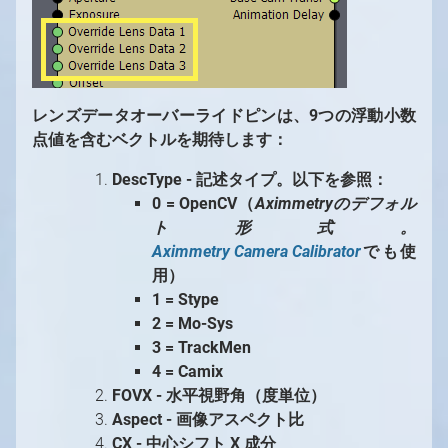
レンズデータオーバーライドピンは、9つの浮動小数
点値を含むベクトルを期待します：
DescType - 記述タイプ。以下を参照：
0 = OpenCV（
Aximmetryのデフォル
ト形式。
Aximmetry Camera Calibrator
でも使
用）
1 = Stype
2 = Mo-Sys
3 = TrackMen
4 = Camix
FOVX - 水平視野角（度単位）
Aspect - 画像アスペクト比
CX - 中心シフト X 成分