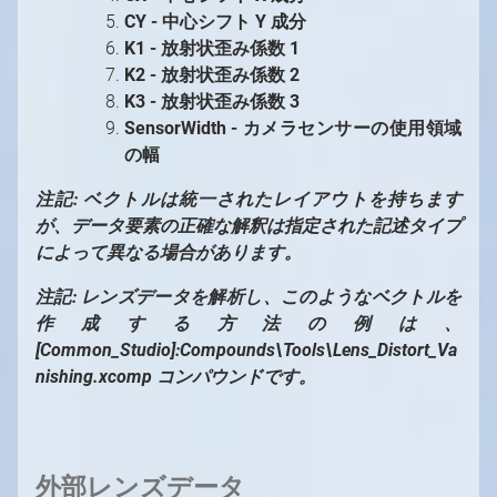
CY - 中心シフト Y 成分
K1 - 放射状歪み係数 1
K2 - 放射状歪み係数 2
K3 - 放射状歪み係数 3
SensorWidth - カメラセンサーの使用領域
の幅
注記: ベクトルは統一されたレイアウトを持ちます
が、データ要素の正確な解釈は指定された記述タイプ
によって異なる場合があります。
注記: レンズデータを解析し、このようなベクトルを
作成する方法の例は、
[Common_Studio]:Compounds\Tools\Lens_Distort_Va
nishing.xcomp コンパウンドです。
外部レンズデータ