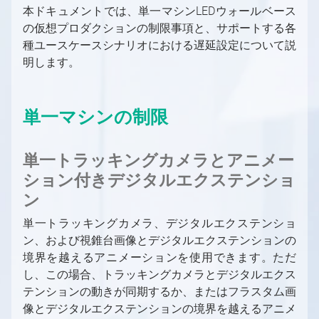
本ドキュメントでは、単一マシンLEDウォールベース
グリーンスクリーン
Aximmetry レンダリング・コンポーネント
PC
これから始めるAximmetry入門
バーチャルプロダクション用の入力/出力の設定
の仮想プロダクションの制限事項と、サポートする各
LEDウォール
ソフトウェア環境
Aximmetry ソフトウェアパッケージ
プロフェッショナルカメラとオブジェクトトラ
Aximmetry を使用するユーザー
バーチャルプロダクション用の入力/出力の設定
トラッキング
種ユースケースシナリオにおける遅延設定について説
AR（拡張現実）
ッキングシステム
の概要
対応GPU
必要なライセンス数は？
Aximmetryのインストールする方法
トラッキングの概要
グラフィックとバーチャルアセットの取得
明します。
トラッキングシステム
固定カメラか移動カメラか？
インターフェース
デバイスマッピング
キャプチャカード
ソフトウェアバージョン履歴
Aximmetry Composer
トラッキングシステムとは何か、その用途は？
グラフィックとバーチャルアセットの取得の概
グリーンスクリーン制作
SDI
コントローラー
ビデオ
要
Mac対応
起動設定
Aximmetry Eye
トラッキングシステムの種類
グリーンスクリーン制作の概要
LEDウォール制作
単一マシンの制限
NDI
コントローラー
ビデオ入力
外部コントローラー
ネイティブエンジンでのコンテンツ作成
ワークステーションのシステム要件
プロジェクトルートフォルダー
Aximmetry Eye とは何か、およびその使用
Aximmetry Gateway
正しく設定されたトラッキングシステムとは？
バーチャルカメラワークフロー
目次（LEDウォールプロダクション）
HDMI
方法
インターレースビデオ信号
HTTP経由でのAximmetryの外部制御
概要
MOS
AX Scene Editorでのコンテンツ作成
ユーザーインターフェース
Aximmetry ゲートウェイの使用
スタジオ設定例（グリーンスクリーン、バー
Aximmetry Instant
トラッキングシステムユニットの設定
トラッキングカメラワークフロー
LEDウォール制作の概要
有線接続によるAximmetry Eyeの使い方
HDR 入力と出力
GPIO入力/出力設定
AximmetryでMOSを設定する方法
モデルの準備
AX Scene Editor 導入ガイド
チャルカメラ）
対応ファイル形式、エンコーダー、デコーダー
パネルの概要
Aximmetry Instant とは何ですか？
トラッキングシステムユニットの設定
スタジオ設定例（グリーンスクリーン、トラ
単一トラッキングカメラとアニメー
通信の設定
キーイング
LEDの活用事例
NDI
AximmetryでのGPIOの使用
ArionをAximmetryで使用するための設定
3D モデルのエクスポート
Unrealプロジェクトの準備
バーチャルカメラコンパウンド
ッキングカメラ）
フローエディターの基本
Aximmetry Instant Scene のインストール方
ファイアウォール設定
クロマスタジオ背景
ション付きデジタルエクステンショ
キャリブレーション
Unreal Scene Setup (Green Screen)
LED 起動時の設定
NDI 入力/出力設定
法
SMPTE 2110
OSC入力/出力設定
Aximmetryとの連携用にAP通信ENPSを設定
3D モデルのインポート
Live Syncを使用した相互的な編集
入力（バーチャルカメラ）
トラッキングカメラコンパウンド
カメラムーバーのマウス制御
Aximmetryでのトラッキングシステムの設定
カメラキャリブレーションの概念について
良いキーイングの要件
ン
キャリブレーションのテスト
混合カメラコンパウンド
仮想スタジオシーンの準備
する
SMPTE 2110 入力/出力設定
Aximmetry インスタントシーンの使用方法
SRT
AximmetryでのOSCメッセージ
方法
マテリアル
ブループリントを使用した追加の制御
クロッピング
入力（トラッキングカメラ）
キーボードショートカット
基本キャリブレーター
シーン設定
キーイング
Aximmetry シーン設定（LED ウォール）
特定のトラッキングシステムの設定
ヴィネット補正が役立つ場合
入力の設定
単一トラッキングカメラ、デジタルエクステンショ
SRT
Streaming
DMXをAximmetryで使用する
PBR マテリアル
Aximmetry UEストックシーンの使用と編集
キーイング設定（バーチャルカメラ）
スタジオコントロールパネル
トランスフォーメーションギズモとシーン設
カメラキャリブレーター
基本ツール
アンティレイテンシー設定
3Dクリーンプレートジェネレーターの使用
Unreal シーン設定（LEDウォール）
入力コントロールボードの概要
高度な情報と機能
LEDウォールの設置
ン、および視錐台画像とデジタルエクステンションの
ストリーミング（YouTube、Facebook、
定の編集
録画
DMXによるピクセルマッピング
ライティング
高度な情報と機能
バーチャルカメラコンパウンドでのビルボー
キーイング設定（トラッキングカメラ）
キャリブレーションのテスト
Indiemark/Glassmarkの使用
カメラとヘッドの変換
外部キーヤーとのAximmetryの使用
トラッキング対応カメラインプット
LEDウォール制御盤の概要
デジタル拡張機能の設定
境界を越えるアニメーションを使用できます。ただ
Twitchなど）
ド設定
カメラ追跡データの録画方法
AximmetryのUnrealにおける
注意事項
Elgato Stream Deckを使用してシーンを制御
ライトマップ
シーンコントロールパネル
追加ツール
Optitrack
PTZ カメラ
UnityでのAximmetryを外部キーヤーとして
シーン配置
LEDウォールの設置方法
デジタル拡張機能の設定
し、この場合、トラッキングカメラとデジタルエクス
最終化
Skype、Zoomその他のVoIPソフトウェア
VirtualScreen
する
バーチャルカメラコンパウンドのカメラコン
ビデオ録画と画像キャプチャ
シャドウ
トラッキングカメラビルボード：配置
使用する方法
テンションの動きが同期するか、またはフラスタム画
HTC Vive設定
複数のカメラを1つのシーン内に配置する
仮想および物理LEDウォールの設置
ヴィネット補正
遅延
へのストリーミング
トロールパネル
LevelでSceneを切り替える
Loupedeckコンソール/Razer Stream
像とデジタルエクステンションの境界を越えるアニメ
平面反射
トラッキングカメラビルボード：影と光
Vanilla Unreal EngineでのAximmetryを外部
HTC Vive Mars設定
LEDウォールXコントロールパネル
LUT測定
単一マシンのLED設置