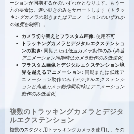
Controllerを使用してシーンを制御する
バーチャルカメラの移動
FABからアセットを取得する方法
ーションが同期するかのいずれかとなります。もう一
キーヤーとして使用する方法
パーティクルシステム
トラッキングカメラビルボード：反射
Free-D システムの設定
スタジオ コントロール パネル
デジタル拡張調整
簡易マルチマシンLED設定
方の要素は、遅い動きのみをサポートします（
トラッ
MIDIをAximmetryで使用する
カメラシーケンサー
AX Scene Editor用サードパーティ製コー
最適化
トラッキングカメラビルボード：オクルージ
Vanishing Point Viper の使用
FRUSTUM（フラスタム）の調整
マルチマシンLED設置
キングカメラの動きまたはアニメーションのいずれか
ドプラグインのインストール方法
Aximmetryでのシリアルポートの使用
ョン
ネイティブエンジンにおける後処理
FILL調整
異なるプロダクションを別マシンで組み合わ
の速度を制限
）。
AximmetryとUnreal Engineを組み合わせ
AximmetryでのUDPとTCPの使用
トラッキングカメラコンパウンドのカメラコ
ポスト処理効果
高度なグラフィックスタスク
せる
たRendering
Viscaを使用してAximmetryからPTZカメラ
ントロールボード
カメラ切り替えとフラスタム画像:
使用不可
トーンマッピング手法
ARプロダクション
を制御する
トラッキングカメラとデジタルエクステンショ
ARプロダクションの概要
マルチマシン環境
ンの動き:
同期または低速カメラ動作のみ (
高速
Webサーバーを使用してWebブラウザから
スタジオ設定例（AR）
マルチマシン環境の概要
OpenAI Compounds
アニメーション同期時はカメラ動作のみ低速化
)
Aximmetryをリモート制御する
ARカメラコンパウンド
スタジオ設定例（マルチマシン）
OpenAI Compounds
フラスタム画像とデジタルエクステンション境
Aximmetry でのスクリプト作成
AximmetryでのWebSocketとHTTPの使用
界を越えるアニメーション:
同期または低速ア
Aximmetryシーン設定（AR）
マルチマシン設定
Aximmetry でのスクリプト作成の概要
カメラコンパウンド内の伝送トンネル
Xbox ゲームコントローラーを使用したシー
ニメーション動作のみ (
デジタルエクステンシ
Unrealシーン設定（AR）
大規模スタジオ環境でのマルチマシン
コマンドラインスイッチ
Aximmetryの内部構造
ンの制御
ョンと高速カメラ動作同期時はアニメーション
AR マスク
高度な情報と機能
フォーマット文字列
Aximmetryの内部構造の概要
X-Keysを使用したシーンの制御
チャートリアル
動作のみ低速化
)
レンダリングからコントロールマシンへの動
Aximmetryコンテンツ保護
イン・トゥ・アウト遅延
チュートリアルの概要
画送信
フローエディター
レンダリング設定
FAQ
複数のトラッキングカメラとデジタ
Aximmetry によるマルチユーザー編集
フローエディターの概要
オートメーション
機能
ルエクステンション
フローエディター
プレイリスト
シーケンス
スタジオオペレーター向け
複数のスタジオ用トラッキングカメラを使用し、その
モジュール
シーケンサーとシーケンスエディター
同期とGenlock
コンテンツクリエイター向け