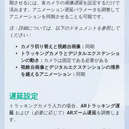
期させるには、各カメラの
画像遅延
を設定するだけで
済みます。アニメーション遅延パラメータを調整して
アニメーションを同期させることも可能です。
注：詳細については、以下のドキュメントを参照して
ください：
カメラ切り替えと視錐台画像：
同期
1
/
10
トラッキングカメラとデジタルエクステンショ
ンの動き：
カメラは固定である必要がある
視錐台画像とデジタルエクステンションの境界
を越えるアニメーション：
同期
遅延設定
トラッキングカメラ入力の場合、
ARトラッキング遅
延
および（
必要に応じて
）
ARズーム遅延
を調整しま
す。