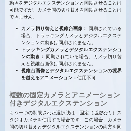
動きをデジタルエクステンションと同期させることは
ピン
Aximmetryにおけるレイテンシーと遅延（旧バ
コンテンツクリエイター向けの概要
可能ですが、カメラ間の切り替えを同期させることは
ージョン）
ピンデータタイプ
プロジェクトシステム、ファイルブラウザ、フ
できません。
ァイル操作
コンパウンド
カメラ切り替えと視錐台画像：
同期されている
出力とチャンネル、マルチGPU
特殊コンパウンド：コントロールボード
場合、トラッキングカメラとデジタルエクステ
画像シーケンスを動画として使用
特殊コンパウンド：ピンコレクター
ンションの動きは同期されません。
シェーダーカテゴリと命名規則
特殊ピン名
トラッキングカメラとデジタルエクステンショ
新しいシェーダーの作成
データベース用のコレクション
ンの動き：
同期されている場合、カメラ切り替
えと視錐台画像は同期されません。
視錐台画像とデジタルエクステンションの境界
を越えるアニメーション：
使用不可
複数の固定カメラとアニメーション
付きデジタルエクステンション
もう一つの制限された選択肢は、固定（
追跡なし
）ス
タジオカメラを使用する場合です。この場合、カメラ
間の切り替えとデジタルエクステンションの両方を同