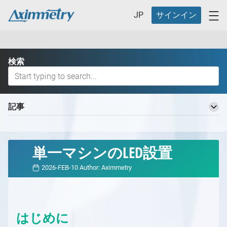
JP
サインイン
検索
記事
Aximmetry 知識ベースへようこそ
基本用語
単一マシンのLED設置
バーチャルプロダクションワークフロー
2026-FEB-10
Author:
Aximmetry
バーチャルプロダクションの定義とそのメリット
バーチャルプロダクション用の異なるスタジオ
バーチャルプロダクション用の異なるスタジオ
どのAximmetryが最適ですか？
の概要
どのAximmetryが最適か
対応ハードウェア
はじめに
スタジオ計画
Aximmetry エディション
対応ハードウェアの概要
Aximmetry の開始方法