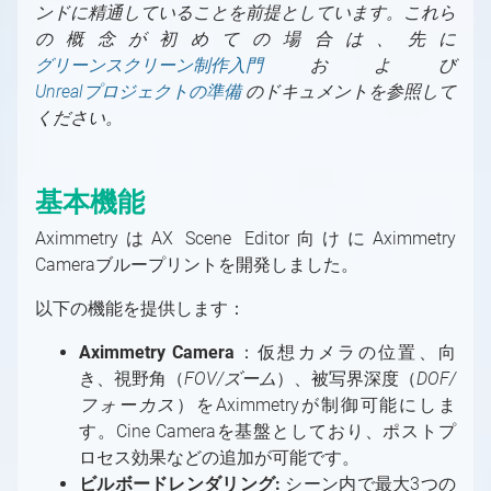
ンドに精通していることを前提としています。これら
グリーンスクリーン
Aximmetry レンダリング・コンポーネント
PC
これから始めるAximmetry入門
バーチャルプロダクション用の入力/出力の設定
の概念が初めての場合は、先に
LEDウォール
ソフトウェア環境
Aximmetry ソフトウェアパッケージ
プロフェッショナルカメラとオブジェクトトラ
Aximmetry を使用するユーザー
バーチャルプロダクション用の入力/出力の設定
トラッキング
グリーンスクリーン制作入門
および
AR（拡張現実）
ッキングシステム
の概要
対応GPU
必要なライセンス数は？
Aximmetryのインストールする方法
トラッキングの概要
Unrealプロジェクトの準備
グラフィックとバーチャルアセットの取得
のドキュメントを参照して
トラッキングシステム
固定カメラか移動カメラか？
インターフェース
デバイスマッピング
キャプチャカード
ください。
ソフトウェアバージョン履歴
Aximmetry Composer
トラッキングシステムとは何か、その用途は？
グラフィックとバーチャルアセットの取得の概
グリーンスクリーン制作
SDI
コントローラー
ビデオ
要
Mac対応
起動設定
Aximmetry Eye
トラッキングシステムの種類
グリーンスクリーン制作の概要
NDI
コントローラー
ビデオ入力
外部コントローラー
ネイティブエンジンでのコンテンツ作成
ワークステーションのシステム要件
プロジェクトルートフォルダー
Aximmetry Eye とは何か、およびその使用
Aximmetry Gateway
正しく設定されたトラッキングシステムとは？
バーチャルカメラワークフロー
基本機能
HDMI
方法
インターレースビデオ信号
HTTP経由でのAximmetryの外部制御
概要
MOS
AX Scene Editorでのコンテンツ作成
ユーザーインターフェース
Aximmetry ゲートウェイの使用
スタジオ設定例（グリーンスクリーン、バー
Aximmetry Instant
トラッキングシステムユニットの設定
トラッキングカメラワークフロー
有線接続によるAximmetry Eyeの使い方
HDR 入力と出力
GPIO入力/出力設定
AximmetryでMOSを設定する方法
モデルの準備
AX Scene Editor 導入ガイド
チャルカメラ）
対応ファイル形式、エンコーダー、デコーダー
パネルの概要
Aximmetry Instant とは何ですか？
トラッキングシステムユニットの設定
スタジオ設定例（グリーンスクリーン、トラ
AximmetryはAX Scene Editor向けにAximmetry
通信の設定
キーイング
NDI
AximmetryでのGPIOの使用
ArionをAximmetryで使用するための設定
3D モデルのエクスポート
Unrealプロジェクトの準備
バーチャルカメラコンパウンド
ッキングカメラ）
Cameraブループリントを開発しました。
フローエディターの基本
Aximmetry Instant Scene のインストール方
ファイアウォール設定
クロマスタジオ背景
キャリブレーション
Unreal Scene Setup (Green Screen)
NDI 入力/出力設定
法
SMPTE 2110
OSC入力/出力設定
Aximmetryとの連携用にAP通信ENPSを設定
3D モデルのインポート
Live Syncを使用した相互的な編集
入力（バーチャルカメラ）
トラッキングカメラコンパウンド
カメラムーバーのマウス制御
Aximmetryでのトラッキングシステムの設定
カメラキャリブレーションの概念について
良いキーイングの要件
キャリブレーションのテスト
混合カメラコンパウンド
以下の機能を提供します：
する
SMPTE 2110 入力/出力設定
Aximmetry インスタントシーンの使用方法
SRT
AximmetryでのOSCメッセージ
方法
マテリアル
ブループリントを使用した追加の制御
クロッピング
入力（トラッキングカメラ）
キーボードショートカット
基本キャリブレーター
シーン設定
キーイング
特定のトラッキングシステムの設定
ヴィネット補正が役立つ場合
SRT
Aximmetry Camera
：仮想カメラの位置、向
Streaming
DMXをAximmetryで使用する
PBR マテリアル
Aximmetry UEストックシーンの使用と編集
キーイング設定（バーチャルカメラ）
スタジオコントロールパネル
トランスフォーメーションギズモとシーン設
カメラキャリブレーター
基本ツール
アンティレイテンシー設定
3Dクリーンプレートジェネレーターの使用
高度な情報と機能
LEDウォール制作
き、視野角（
FOV/ズーム
）、被写界深度（
DOF/
ストリーミング（YouTube、Facebook、
定の編集
録画
DMXによるピクセルマッピング
ライティング
高度な情報と機能
バーチャルカメラコンパウンドでのビルボー
キーイング設定（トラッキングカメラ）
キャリブレーションのテスト
Indiemark/Glassmarkの使用
カメラとヘッドの変換
外部キーヤーとのAximmetryの使用
目次（LEDウォールプロダクション）
ARプロダクション
フォーカス
）をAximmetryが制御可能にしま
Twitchなど）
ド設定
カメラ追跡データの録画方法
AximmetryのUnrealにおける
注意事項
Elgato Stream Deckを使用してシーンを制御
ライトマップ
シーンコントロールパネル
追加ツール
Optitrack
PTZ カメラ
UnityでのAximmetryを外部キーヤーとして
LEDウォール制作の概要
ARプロダクションの概要
マルチマシン環境
す。Cine Cameraを基盤としており、ポストプ
Skype、Zoomその他のVoIPソフトウェア
VirtualScreen
する
バーチャルカメラコンパウンドのカメラコン
ビデオ録画と画像キャプチャ
シャドウ
トラッキングカメラビルボード：配置
使用する方法
HTC Vive設定
LEDの活用事例
スタジオ設定例（AR）
マルチマシン環境の概要
ロセス効果などの追加が可能です。
OpenAI Compounds
へのストリーミング
トロールパネル
LevelでSceneを切り替える
Loupedeckコンソール/Razer Stream
平面反射
トラッキングカメラビルボード：影と光
Vanilla Unreal EngineでのAximmetryを外部
HTC Vive Mars設定
ビルボードレンダリング:
シーン内で最大3つの
LED 起動時の設定
ARカメラコンパウンド
スタジオ設定例（マルチマシン）
OpenAI Compounds
Aximmetry でのスクリプト作成