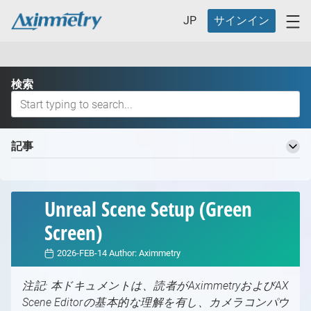
JP
サインイン
検索
記事
Aximmetry 知識ベースへようこそ
基本用語
Unreal Scene Setup (Green
バーチャルプロダクションワークフロー
Screen)
バーチャルプロダクションの定義とそのメリット
バーチャルプロダクション用の異なるスタジオ
2026-FEB-14
Author:
Aximmetry
バーチャルプロダクション用の異なるスタジオ
どのAximmetryが最適ですか？
注記: 本ドキュメントは、読者がAximmetryおよびAX
の概要
どのAximmetryが最適か
対応ハードウェア
Scene Editorの基本的な理解を有し、カメラコンパウ
スタジオ計画
Aximmetry エディション
対応ハードウェアの概要
Aximmetry の開始方法