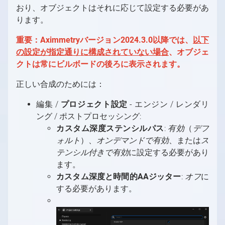
おり、オブジェクトはそれに応じて設定する必要があ
ります。
重要：Aximmetryバージョン2024.3.0以降では、
以下
の設定が指定通りに構成されていない場合
、オブジェ
クトは常にビルボードの後ろに表示されます。
正しい合成のためには：
編集 /
プロジェクト設定
- エンジン / レンダリ
ング / ポストプロセッシング:
カスタム深度ステンシルパス
:
有効
（
デフ
ォルト
）、
オンデマンドで有効
、または
ス
テンシル付きで有効
に設定する必要があり
ます。
カスタム深度と時間的AAジッター
:
オフ
に
する必要があります。