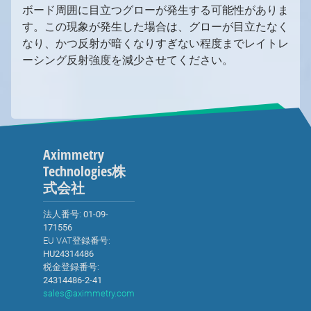
ボード周囲に目立つグローが発生する可能性がありま
す。この現象が発生した場合は、グローが目立たなく
なり、かつ反射が暗くなりすぎない程度までレイトレ
ーシング反射強度を減少させてください。
Aximmetry
Technologies株
式会社
厳密に必要なクッキー
機能性クッキー（推奨）
法人番号:
01-09-
171556
分析およびマーケティング用クッキー（推奨）
EU VAT登録番号:
HU24314486
クッキーポリシー
税金登録番号:
24314486-2-41
すべて承諾
選択を確定
sales@aximmetry.com