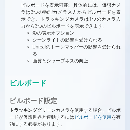
Controllerを使用してシーンを制御する
バーチャルカメラの移動
FABからアセットを取得する方法
キーヤーとして使用する方法
パーティクルシステム
トラッキングカメラビルボード：反射
ビルボードを表示可能。具体的には、仮想カメ
Free-D システムの設定
仮想スタジオシーンの準備
Aximmetryシーン設定（AR）
マルチマシン設定
Aximmetry でのスクリプト作成の概要
カメラコンパウンド内の伝送トンネル
MIDIをAximmetryで使用する
カメラシーケンサー
AX Scene Editor用サードパーティ製コー
ラは3つの物理カメラ入力からビルボードを表
最適化
トラッキングカメラビルボード：オクルージ
Vanishing Point Viper の使用
Aximmetry シーン設定（LED ウォール）
入力の設定
Unrealシーン設定（AR）
大規模スタジオ環境でのマルチマシン
コマンドラインスイッチ
Aximmetryの内部構造
ドプラグインのインストール方法
Aximmetryでのシリアルポートの使用
示でき、トラッキングカメラは1つのカメラ入
ョン
ネイティブエンジンにおける後処理
Unreal シーン設定（LEDウォール）
入力コントロールボードの概要
LEDウォールの設置
AR マスク
高度な情報と機能
フォーマット文字列
Aximmetryの内部構造の概要
チャートリアル
AximmetryとUnreal Engineを組み合わせ
力から3つのビルボードを表示できます。
AximmetryでのUDPとTCPの使用
トラッキングカメラコンパウンドのカメラコ
ポスト処理効果
高度なグラフィックスタスク
トラッキング対応カメラインプット
LEDウォール制御盤の概要
レンダリングからコントロールマシンへの動
デジタル拡張機能の設定
Aximmetryコンテンツ保護
イン・トゥ・アウト遅延
チュートリアルの概要
たRendering
影の表示オプション
Viscaを使用してAximmetryからPTZカメラ
ントロールボード
トーンマッピング手法
画送信
シーン配置
LEDウォールの設置方法
デジタル拡張機能の設定
最終化
フローエディター
レンダリング設定
シーンライトの影響を受けられる
FAQ
を制御する
Aximmetry によるマルチユーザー編集
複数のカメラを1つのシーン内に配置する
仮想および物理LEDウォールの設置
ヴィネット補正
遅延
フローエディターの概要
Unrealのトーンマッパーの影響を受けられ
オートメーション
機能
Webサーバーを使用してWebブラウザから
る
LEDウォールXコントロールパネル
LUT測定
単一マシンのLED設置
フローエディター
プレイリスト
シーケンス
スタジオオペレーター向け
Aximmetryをリモート制御する
画質とシャープネスの向上
スタジオ コントロール パネル
デジタル拡張調整
簡易マルチマシンLED設定
モジュール
シーケンサーとシーケンスエディター
同期とGenlock
コンテンツクリエイター向け
AximmetryでのWebSocketとHTTPの使用
FRUSTUM（フラスタム）の調整
マルチマシンLED設置
ピン
Aximmetryにおけるレイテンシーと遅延（旧バ
コンテンツクリエイター向けの概要
Xbox ゲームコントローラーを使用したシー
ージョン）
FILL調整
異なるプロダクションを別マシンで組み合わ
ピンデータタイプ
プロジェクトシステム、ファイルブラウザ、フ
ンの制御
ビルボード
せる
ァイル操作
コンパウンド
X-Keysを使用したシーンの制御
出力とチャンネル、マルチGPU
特殊コンパウンド：コントロールボード
ビルボード設定
画像シーケンスを動画として使用
特殊コンパウンド：ピンコレクター
トラッキング
グリーンカメラを使用する場合、ビルボ
シェーダーカテゴリと命名規則
特殊ピン名
ードが仮想世界と連動するには
ビルボードを使用
を有
新しいシェーダーの作成
データベース用のコレクション
効にする必要があります。