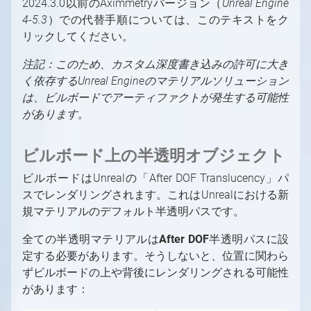
2024.3.0以前のAximmetryバージョン（
Unreal Engine
4-5.3
）での代替手順については、このテキストをク
リックしてください。
注記：このため、カスタム深度書き込みの許可に大き
く依存するUnreal Engineのマテリアルソリューション
は、ビルボードでアーティファクトが発生する可能性
があります。
ビルボード上の半透明オブジェクト
ビルボードはUnrealの「After DOF Translucency」パ
スでレンダリングされます。これはUnrealにおける新
規マテリアルのデフォルト半透明パスです。
全ての半透明マテリアルは
After DOF
半透明パスに設
定する必要があります。そうしないと、位置に関わら
ずビルボードの上や背後にレンダリングされる可能性
があります：