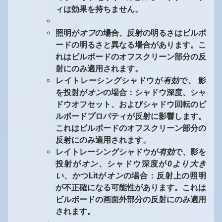
ィは効果を持ちません。
照明が
オフ
の場合、反射の明るさはビルボ
ードの明るさと異なる場合があります。こ
れはビルボードのオフスクリーン部分の反
射にのみ適用されます。
レイトレーシングシャドウが
有効
で、
影
を投射が
オン
の場合：シャドウ深度、シャ
ドウオフセット、およびシャドウ回転のビ
ルボードプロパティが反射に影響します。
これはビルボードのオフスクリーン部分の
反射にのみ適用されます。
レイトレーシングシャドウが
有効
で、影を
投射が
オン
、シャドウ深度が
0より大き
い
、かつLitが
オン
の場合：反射上の照明
が不正確になる可能性があります。これは
ビルボードの画面外部分の反射にのみ適用
されます。