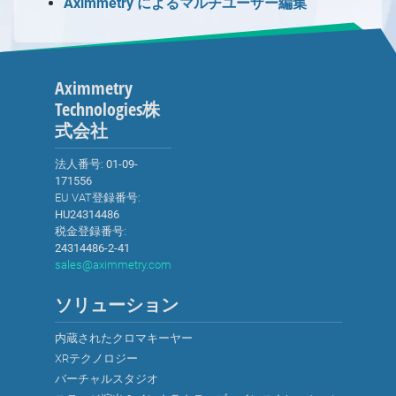
Aximmetry によるマルチユーザー編集
Controllerを使用してシーンを制御する
バーチャルカメラの移動
FABからアセットを取得する方法
キーヤーとして使用する方法
パーティクルシステム
トラッキングカメラビルボード：反射
Free-D システムの設定
スタジオ コントロール パネル
デジタル拡張調整
簡易マルチマシンLED設定
フォーマット文字列
Aximmetryの内部構造の概要
チャートリアル
MIDIをAximmetryで使用する
カメラシーケンサー
AX Scene Editor用サードパーティ製コー
最適化
トラッキングカメラビルボード：オクルージ
Vanishing Point Viper の使用
FRUSTUM（フラスタム）の調整
マルチマシンLED設置
Aximmetryコンテンツ保護
イン・トゥ・アウト遅延
チュートリアルの概要
ドプラグインのインストール方法
Aximmetryでのシリアルポートの使用
ョン
ネイティブエンジンにおける後処理
FILL調整
異なるプロダクションを別マシンで組み合わ
フローエディター
レンダリング設定
FAQ
AximmetryとUnreal Engineを組み合わせ
AximmetryでのUDPとTCPの使用
Aximmetry
トラッキングカメラコンパウンドのカメラコ
ポスト処理効果
高度なグラフィックスタスク
せる
フローエディターの概要
オートメーション
機能
たRendering
Technologies株
Viscaを使用してAximmetryからPTZカメラ
ントロールボード
トーンマッピング手法
フローエディター
プレイリスト
シーケンス
スタジオオペレーター向け
式会社
を制御する
モジュール
シーケンサーとシーケンスエディター
同期とGenlock
コンテンツクリエイター向け
Webサーバーを使用してWebブラウザから
法人番号:
ピン
01-09-
Aximmetryにおけるレイテンシーと遅延（旧バ
コンテンツクリエイター向けの概要
Aximmetryをリモート制御する
171556
ージョン）
ピンデータタイプ
プロジェクトシステム、ファイルブラウザ、フ
AximmetryでのWebSocketとHTTPの使用
EU VAT登録番号:
ァイル操作
コンパウンド
HU24314486
Xbox ゲームコントローラーを使用したシー
1
/
10
税金登録番号:
出力とチャンネル、マルチGPU
特殊コンパウンド：コントロールボード
ンの制御
24314486-2-41
画像シーケンスを動画として使用
特殊コンパウンド：ピンコレクター
sales@aximmetry.com
X-Keysを使用したシーンの制御
シェーダーカテゴリと命名規則
特殊ピン名
ソリューション
新しいシェーダーの作成
データベース用のコレクション
内蔵されたクロマキーヤー
XRテクノロジー
バーチャルスタジオ