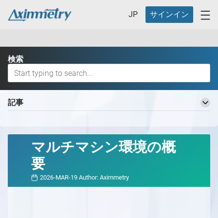
JP
サインイン
検索
記事
Aximmetry 知識ベースへようこそ
基本用語
マルチマシン環境の概
バーチャルプロダクションワークフロー
要
バーチャルプロダクションの定義とそのメリット
バーチャルプロダクション用の異なるスタジオ
2026-MAR-19
Author:
Aximmetry
バーチャルプロダクション用の異なるスタジオ
どのAximmetryが最適ですか？
の概要
どのAximmetryが最適か
対応ハードウェア
スタジオ計画
Aximmetry エディション
対応ハードウェアの概要
Aximmetry の開始方法