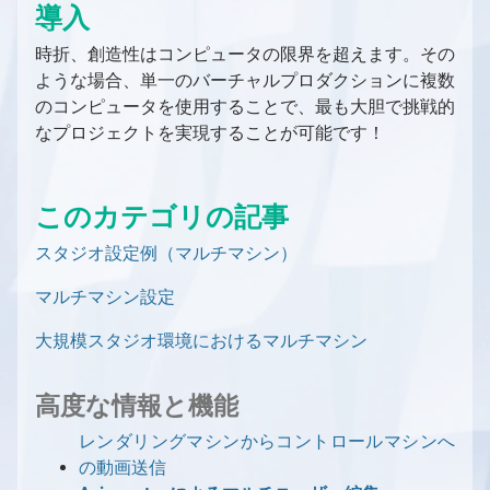
導入
グリーンスクリーン
Aximmetry レンダリング・コンポーネント
PC
これから始めるAximmetry入門
バーチャルプロダクション用の入力/出力の設定
LEDウォール
ソフトウェア環境
時折、創造性はコンピュータの限界を超えます。その
Aximmetry ソフトウェアパッケージ
プロフェッショナルカメラとオブジェクトトラ
Aximmetry を使用するユーザー
バーチャルプロダクション用の入力/出力の設定
トラッキング
ような場合、単一のバーチャルプロダクションに複数
AR（拡張現実）
ッキングシステム
の概要
対応GPU
必要なライセンス数は？
Aximmetryのインストールする方法
トラッキングの概要
グラフィックとバーチャルアセットの取得
のコンピュータを使用することで、最も大胆で挑戦的
トラッキングシステム
固定カメラか移動カメラか？
インターフェース
デバイスマッピング
キャプチャカード
ソフトウェアバージョン履歴
Aximmetry Composer
トラッキングシステムとは何か、その用途は？
グラフィックとバーチャルアセットの取得の概
グリーンスクリーン制作
なプロジェクトを実現することが可能です！
SDI
コントローラー
ビデオ
要
Mac対応
起動設定
Aximmetry Eye
トラッキングシステムの種類
グリーンスクリーン制作の概要
LEDウォール制作
NDI
コントローラー
ビデオ入力
外部コントローラー
ネイティブエンジンでのコンテンツ作成
ワークステーションのシステム要件
プロジェクトルートフォルダー
Aximmetry Eye とは何か、およびその使用
Aximmetry Gateway
正しく設定されたトラッキングシステムとは？
バーチャルカメラワークフロー
目次（LEDウォールプロダクション）
ARプロダクション
HDMI
方法
インターレースビデオ信号
HTTP経由でのAximmetryの外部制御
概要
MOS
AX Scene Editorでのコンテンツ作成
ユーザーインターフェース
Aximmetry ゲートウェイの使用
スタジオ設定例（グリーンスクリーン、バー
このカテゴリの記事
Aximmetry Instant
トラッキングシステムユニットの設定
トラッキングカメラワークフロー
LEDウォール制作の概要
ARプロダクションの概要
マルチマシン環境
有線接続によるAximmetry Eyeの使い方
HDR 入力と出力
GPIO入力/出力設定
AximmetryでMOSを設定する方法
モデルの準備
AX Scene Editor 導入ガイド
チャルカメラ）
対応ファイル形式、エンコーダー、デコーダー
パネルの概要
Aximmetry Instant とは何ですか？
トラッキングシステムユニットの設定
スタジオ設定例（グリーンスクリーン、トラ
通信の設定
キーイング
LEDの活用事例
スタジオ設定例（AR）
マルチマシン環境の概要
スタジオ設定例（マルチマシン）
NDI
AximmetryでのGPIOの使用
ArionをAximmetryで使用するための設定
3D モデルのエクスポート
Unrealプロジェクトの準備
バーチャルカメラコンパウンド
ッキングカメラ）
フローエディターの基本
Aximmetry Instant Scene のインストール方
ファイアウォール設定
クロマスタジオ背景
キャリブレーション
Unreal Scene Setup (Green Screen)
LED 起動時の設定
ARカメラコンパウンド
スタジオ設定例（マルチマシン）
NDI 入力/出力設定
法
SMPTE 2110
OSC入力/出力設定
Aximmetryとの連携用にAP通信ENPSを設定
3D モデルのインポート
Live Syncを使用した相互的な編集
入力（バーチャルカメラ）
トラッキングカメラコンパウンド
マルチマシン設定
カメラムーバーのマウス制御
Aximmetryでのトラッキングシステムの設定
カメラキャリブレーションの概念について
良いキーイングの要件
キャリブレーションのテスト
混合カメラコンパウンド
仮想スタジオシーンの準備
Aximmetryシーン設定（AR）
マルチマシン設定
する
SMPTE 2110 入力/出力設定
Aximmetry インスタントシーンの使用方法
SRT
AximmetryでのOSCメッセージ
方法
マテリアル
ブループリントを使用した追加の制御
クロッピング
入力（トラッキングカメラ）
キーボードショートカット
基本キャリブレーター
シーン設定
キーイング
Aximmetry シーン設定（LED ウォール）
特定のトラッキングシステムの設定
ヴィネット補正が役立つ場合
入力の設定
Unrealシーン設定（AR）
大規模スタジオ環境でのマルチマシン
大規模スタジオ環境におけるマルチマシン
SRT
Streaming
DMXをAximmetryで使用する
PBR マテリアル
Aximmetry UEストックシーンの使用と編集
キーイング設定（バーチャルカメラ）
スタジオコントロールパネル
トランスフォーメーションギズモとシーン設
カメラキャリブレーター
基本ツール
アンティレイテンシー設定
3Dクリーンプレートジェネレーターの使用
Unreal シーン設定（LEDウォール）
入力コントロールボードの概要
高度な情報と機能
LEDウォールの設置
AR マスク
高度な情報と機能
ストリーミング（YouTube、Facebook、
定の編集
録画
DMXによるピクセルマッピング
ライティング
高度な情報と機能
バーチャルカメラコンパウンドでのビルボー
キーイング設定（トラッキングカメラ）
キャリブレーションのテスト
Indiemark/Glassmarkの使用
カメラとヘッドの変換
外部キーヤーとのAximmetryの使用
トラッキング対応カメラインプット
LEDウォール制御盤の概要
レンダリングからコントロールマシンへの動
デジタル拡張機能の設定
高度な情報と機能
OpenAI Compounds
Twitchなど）
ド設定
カメラ追跡データの録画方法
AximmetryのUnrealにおける
注意事項
Elgato Stream Deckを使用してシーンを制御
ライトマップ
シーンコントロールパネル
画送信
追加ツール
Optitrack
PTZ カメラ
UnityでのAximmetryを外部キーヤーとして
シーン配置
LEDウォールの設置方法
デジタル拡張機能の設定
最終化
OpenAI Compounds
Aximmetry でのスクリプト作成
Skype、Zoomその他のVoIPソフトウェア
VirtualScreen
レンダリングマシンからコントロールマシンへ
する
バーチャルカメラコンパウンドのカメラコン
ビデオ録画と画像キャプチャ
シャドウ
トラッキングカメラビルボード：配置
使用する方法
Aximmetry によるマルチユーザー編集
HTC Vive設定
複数のカメラを1つのシーン内に配置する
仮想および物理LEDウォールの設置
ヴィネット補正
遅延
Aximmetry でのスクリプト作成の概要
カメラコンパウンド内の伝送トンネル
へのストリーミング
の動画送信
トロールパネル
LevelでSceneを切り替える
Loupedeckコンソール/Razer Stream
平面反射
トラッキングカメラビルボード：影と光
Vanilla Unreal EngineでのAximmetryを外部
HTC Vive Mars設定
LEDウォールXコントロールパネル
LUT測定
単一マシンのLED設置
コマンドラインスイッチ
Aximmetryの内部構造