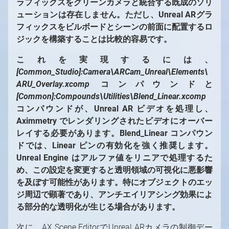
ラフィックスをグリーンカメラと統合する既成のソリ
ューションは存在しません。ただし、Unreal ARグラ
フィックスをビルボードとシーンの前面に配置するロ
ジックを構築することは比較的容易です。
これを実現するには、
[Common_Studio]:Camera\ARCam_Unreal\Elements\
ARU_Overlay.xcomp
コンパウンドと
[Common]:Compounds\Utilities\Blend_Linear.xcomp
コンパウンドが、Unreal AR ビデオを処理し、
Aximmetry でレンダリングされたビデオにオーバー
レイする必要があります。Blend_Linear コンパウン
ドでは、Linear ピンの有効化を強く推奨します。
Unreal Engine はアルファ値をリニアで処理するた
め、この設定を変更すると透明領域の可視化に悪影響
を及ぼす可能性があります。特にオブジェクトのエッ
ジ周辺で顕著であり、アンチエイリアシング効果によ
る部分的な透明化が生じる場合があります。
次に、AX Scene EditorでUnreal ARカメラの制御デー