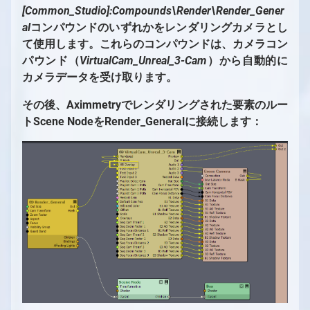
複数のカメラを1つのシーン内に配置する
仮想および物理LEDウォールの設置
ヴィネット補正
遅延
フローエディターの概要
オートメーション
機能
[Common_Studio]:Compounds\Render\Render_Gener
トロールパネル
トラッキングカメラビルボード：影と光
Vanilla Unreal EngineでのAximmetryを外部
LEDウォールXコントロールパネル
LUT測定
単一マシンのLED設置
フローエディター
プレイリスト
シーケンス
al
コンパウンドのいずれかをレンダリングカメラとし
スタジオオペレーター向け
バーチャルカメラの移動
キーヤーとして使用する方法
トラッキングカメラビルボード：反射
スタジオ コントロール パネル
デジタル拡張調整
簡易マルチマシンLED設定
モジュール
シーケンサーとシーケンスエディター
て使用します。これらのコンパウンドは、カメラコン
同期とGenlock
コンテンツクリエイター向け
カメラシーケンサー
トラッキングカメラビルボード：オクルージ
パウンド（
FRUSTUM（フラスタム）の調整
マルチマシンLED設置
ピン
VirtualCam_Unreal_3-Cam
）から自動的に
Aximmetryにおけるレイテンシーと遅延（旧バ
コンテンツクリエイター向けの概要
ョン
カメラデータを受け取ります。
ージョン）
FILL調整
異なるプロダクションを別マシンで組み合わ
ピンデータタイプ
プロジェクトシステム、ファイルブラウザ、フ
トラッキングカメラコンパウンドのカメラコ
せる
ァイル操作
コンパウンド
その後、Aximmetryでレンダリングされた要素のルー
ントロールボード
出力とチャンネル、マルチGPU
特殊コンパウンド：コントロールボード
トScene NodeをRender_Generalに接続します：
画像シーケンスを動画として使用
特殊コンパウンド：ピンコレクター
シェーダーカテゴリと命名規則
特殊ピン名
新しいシェーダーの作成
データベース用のコレクション