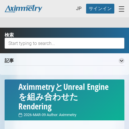
JP
サインイン
検索
記事
Aximmetry 知識ベースへようこそ
基本用語
AximmetryとUnreal Engine
バーチャルプロダクションワークフロー
を組み合わせた
バーチャルプロダクションの定義とそのメリット
Rendering
バーチャルプロダクション用の異なるスタジオ
バーチャルプロダクション用の異なるスタジオ
どのAximmetryが最適ですか？
2026-MAR-09
Author:
Aximmetry
の概要
どのAximmetryが最適か
対応ハードウェア
スタジオ計画
Aximmetry エディション
対応ハードウェアの概要
Aximmetry の開始方法