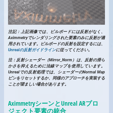
注記：上記画像では、ビルボードには反射がなく、
Aximmetryでレンダリングされた要素のみに反射が適
用されています。ビルボードの反射を設定するには、
Unrealの反射ガイドライン
に従ってください。
注：反射シェーダー（Mirror_Norm）は、反射の滑ら
かさを抑えるために法線マップを使用しています。
Unrealでの反射処理では、シェーダーのNormal Map
ピンをリセットするか、同様のアプローチを実装する
ことが望ましい場合があります。
AximmetryシーンとUnreal ARプロ
ジェクト要素の統合