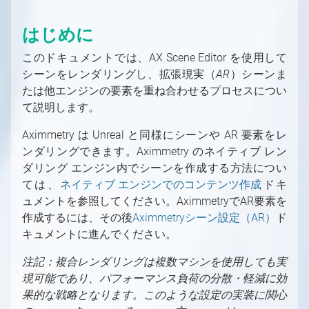
グリーンスクリーン
Aximmetry レンダリング・コンポーネント
PC
これから始めるAximmetry入門
バーチャルプロダクション用の入力/出力の設定
はじめに
LEDウォール
ソフトウェア環境
Aximmetry ソフトウェアパッケージ
プロフェッショナルカメラとオブジェクトトラ
Aximmetry を使用するユーザー
バーチャルプロダクション用の入力/出力の設定
トラッキング
AR（拡張現実）
ッキングシステム
の概要
対応GPU
必要なライセンス数は？
Aximmetryのインストールする方法
トラッキングの概要
このドキュメントでは、AX Scene Editor を使用して
グラフィックとバーチャルアセットの取得
トラッキングシステム
固定カメラか移動カメラか？
インターフェース
デバイスマッピング
キャプチャカード
シーンをレンダリングし、拡張現実（
ソフトウェアバージョン履歴
Aximmetry Composer
トラッキングシステムとは何か、その用途は？
グラフィックとバーチャルアセットの取得の概
AR
）シーンま
SDI
たは他エンジンの要素を重ね合わせるプロセスについ
コントローラー
ビデオ
要
Mac対応
起動設定
Aximmetry Eye
トラッキングシステムの種類
て説明します。
NDI
コントローラー
ビデオ入力
外部コントローラー
ネイティブエンジンでのコンテンツ作成
ワークステーションのシステム要件
プロジェクトルートフォルダー
Aximmetry Eye とは何か、およびその使用
Aximmetry Gateway
正しく設定されたトラッキングシステムとは？
HDMI
方法
インターレースビデオ信号
HTTP経由でのAximmetryの外部制御
概要
MOS
AX Scene Editorでのコンテンツ作成
ユーザーインターフェース
Aximmetry ゲートウェイの使用
Aximmetry Instant
トラッキングシステムユニットの設定
Aximmetry は Unreal と同様にシーンや AR 要素をレ
有線接続によるAximmetry Eyeの使い方
HDR 入力と出力
GPIO入力/出力設定
AximmetryでMOSを設定する方法
モデルの準備
AX Scene Editor 導入ガイド
対応ファイル形式、エンコーダー、デコーダー
パネルの概要
Aximmetry Instant とは何ですか？
トラッキングシステムユニットの設定
ンダリングできます。Aximmetry のネイティブ レン
通信の設定
NDI
AximmetryでのGPIOの使用
ArionをAximmetryで使用するための設定
3D モデルのエクスポート
Unrealプロジェクトの準備
ダリング エンジン内でシーンを作成する方法につい
フローエディターの基本
Aximmetry Instant Scene のインストール方
ファイアウォール設定
キャリブレーション
NDI 入力/出力設定
ては、
法
SMPTE 2110
OSC入力/出力設定
Aximmetryとの連携用にAP通信ENPSを設定
3D モデルのインポート
Live Syncを使用した相互的な編集
ネイティブ エンジンでのコンテンツ作成
ドキ
カメラムーバーのマウス制御
Aximmetryでのトラッキングシステムの設定
カメラキャリブレーションの概念について
キャリブレーションのテスト
ュメントを参照してください。AximmetryでAR要素を
する
SMPTE 2110 入力/出力設定
Aximmetry インスタントシーンの使用方法
SRT
AximmetryでのOSCメッセージ
方法
マテリアル
ブループリントを使用した追加の制御
キーボードショートカット
基本キャリブレーター
シーン設定
特定のトラッキングシステムの設定
作成するには、その後
Aximmetryシーン設定（AR）
ド
SRT
Streaming
DMXをAximmetryで使用する
PBR マテリアル
Aximmetry UEストックシーンの使用と編集
トランスフォーメーションギズモとシーン設
カメラキャリブレーター
基本ツール
アンティレイテンシー設定
高度な情報と機能
キュメントに進んでください。
ストリーミング（YouTube、Facebook、
定の編集
録画
DMXによるピクセルマッピング
ライティング
高度な情報と機能
キャリブレーションのテスト
Indiemark/Glassmarkの使用
カメラとヘッドの変換
Twitchなど）
カメラ追跡データの録画方法
AximmetryのUnrealにおける
注記：複合レンダリングは複数マシンを使用しても実
注意事項
Elgato Stream Deckを使用してシーンを制御
ライトマップ
追加ツール
Optitrack
PTZ カメラ
Skype、Zoomその他のVoIPソフトウェア
VirtualScreen
現可能であり、パフォーマンス負荷の分散・軽減に効
する
ビデオ録画と画像キャプチャ
シャドウ
HTC Vive設定
へのストリーミング
果的な戦略となります。このような設定の実装に関心
LevelでSceneを切り替える
Loupedeckコンソール/Razer Stream
平面反射
HTC Vive Mars設定