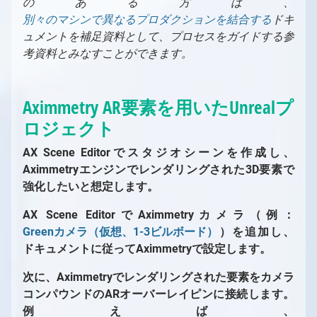
のある方は、
Controllerを使用してシーンを制御する
FABからアセットを取得する方法
パーティクルシステム
Free-D システムの設定
別々のマシンで異なるプロダクションを結合する
ドキ
MIDIをAximmetryで使用する
AX Scene Editor用サードパーティ製コー
最適化
Vanishing Point Viper の使用
ュメントを補足資料として、プロセスをガイドする参
ドプラグインのインストール方法
Aximmetryでのシリアルポートの使用
ネイティブエンジンにおける後処理
考資料とみなすことができます。
AximmetryとUnreal Engineを組み合わせ
AximmetryでのUDPとTCPの使用
ポスト処理効果
高度なグラフィックスタスク
たRendering
Viscaを使用してAximmetryからPTZカメラ
トーンマッピング手法
Aximmetry AR要素を用いたUnrealプ
を制御する
グリーンスクリーン制作
Webサーバーを使用してWebブラウザから
ロジェクト
グリーンスクリーン制作の概要
LEDウォール制作
Aximmetryをリモート制御する
バーチャルカメラワークフロー
目次（LEDウォールプロダクション）
ARプロダクション
AX Scene Editorでスタジオシーンを作成し、
AximmetryでのWebSocketとHTTPの使用
スタジオ設定例（グリーンスクリーン、バー
トラッキングカメラワークフロー
LEDウォール制作の概要
ARプロダクションの概要
マルチマシン環境
Aximmetryエンジンでレンダリングされた3D要素で
Xbox ゲームコントローラーを使用したシー
チャルカメラ）
スタジオ設定例（グリーンスクリーン、トラ
キーイング
LEDの活用事例
スタジオ設定例（AR）
マルチマシン環境の概要
強化したいと想定します。
OpenAI Compounds
ンの制御
バーチャルカメラコンパウンド
ッキングカメラ）
クロマスタジオ背景
Unreal Scene Setup (Green Screen)
LED 起動時の設定
ARカメラコンパウンド
スタジオ設定例（マルチマシン）
OpenAI Compounds
Aximmetry でのスクリプト作成
AX Scene EditorでAximmetryカメラ（例：
X-Keysを使用したシーンの制御
入力（バーチャルカメラ）
トラッキングカメラコンパウンド
良いキーイングの要件
混合カメラコンパウンド
仮想スタジオシーンの準備
Aximmetryシーン設定（AR）
マルチマシン設定
Aximmetry でのスクリプト作成の概要
カメラコンパウンド内の伝送トンネル
Greenカメラ（仮想、1-3ビルボード）
）を追加し、
クロッピング
入力（トラッキングカメラ）
キーイング
Aximmetry シーン設定（LED ウォール）
ヴィネット補正が役立つ場合
入力の設定
Unrealシーン設定（AR）
大規模スタジオ環境でのマルチマシン
コマンドラインスイッチ
Aximmetryの内部構造
ドキュメントに従ってAximmetryで設定します。
キーイング設定（バーチャルカメラ）
スタジオコントロールパネル
3Dクリーンプレートジェネレーターの使用
Unreal シーン設定（LEDウォール）
入力コントロールボードの概要
LEDウォールの設置
AR マスク
高度な情報と機能
フォーマット文字列
Aximmetryの内部構造の概要
チャートリアル
次に、Aximmetryでレンダリングされた要素をカメラ
バーチャルカメラコンパウンドでのビルボー
キーイング設定（トラッキングカメラ）
外部キーヤーとのAximmetryの使用
トラッキング対応カメラインプット
LEDウォール制御盤の概要
レンダリングからコントロールマシンへの動
デジタル拡張機能の設定
Aximmetryコンテンツ保護
イン・トゥ・アウト遅延
チュートリアルの概要
コンパウンドのARオーバーレイピンに接続します。
ド設定
シーンコントロールパネル
画送信
UnityでのAximmetryを外部キーヤーとして
シーン配置
LEDウォールの設置方法
デジタル拡張機能の設定
最終化
フローエディター
レンダリング設定
FAQ
例えば、
バーチャルカメラコンパウンドのカメラコン
トラッキングカメラビルボード：配置
使用する方法
Aximmetry によるマルチユーザー編集