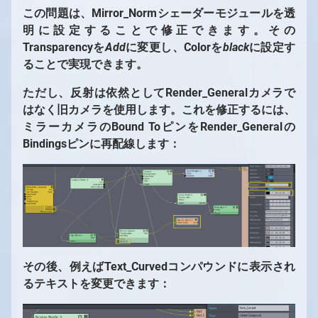
この問題は、Mirror_Normシェーダーモジュールを透
明に設定することで修正できます。その
Transparencyを
Add
に変更し、Colorを
black
に設定す
ることで実現できます。
ただし、反射は依然としてRender_Generalカメラで
はなく旧カメラを使用します。これを修正するには、
1
/
10
ミラーカメラのBound ToピンをRender_Generalの
Bindingsピンに再配線します：
その後、例えばText_Curvedコンパウンドに表示され
るテキストを変更できます：